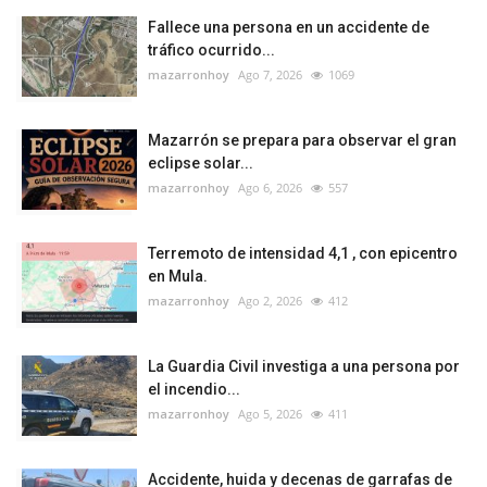
Fallece una persona en un accidente de
tráfico ocurrido...
mazarronhoy
Ago 7, 2026
1069
Mazarrón se prepara para observar el gran
eclipse solar...
mazarronhoy
Ago 6, 2026
557
Terremoto de intensidad 4,1 , con epicentro
en Mula.
mazarronhoy
Ago 2, 2026
412
La Guardia Civil investiga a una persona por
el incendio...
mazarronhoy
Ago 5, 2026
411
Accidente, huida y decenas de garrafas de