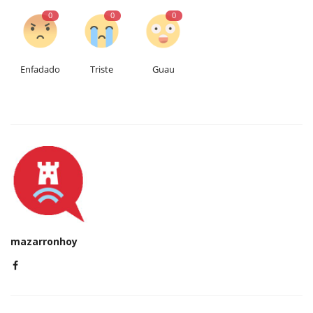
0
0
0
Enfadado
Triste
Guau
mazarronhoy