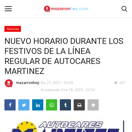
Noticias
Acceso
Registrarse
NUEVO HORARIO DURANTE LOS
FESTIVOS DE LA LÍNEA
Inicio
REGULAR DE AUTOCARES
Contacto
MARTINEZ
Noticias
mazarronhoy
Dic 27, 2021 - 05:20
327
Actualizado: Ene 18, 2025 - 22:54
Mazarrón Hoy
Entrevistas
Reportajes