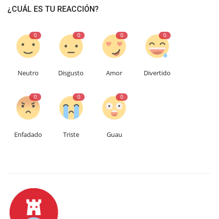
¿CUÁL ES TU REACCIÓN?
0
0
0
0
Neutro
Disgusto
Amor
Divertido
0
0
0
Enfadado
Triste
Guau