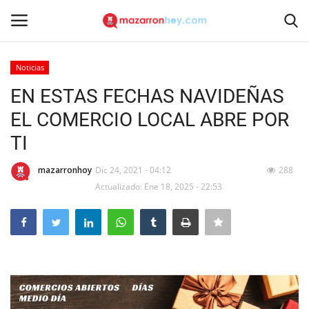
Noticias
Acceso
Registrarse
EN ESTAS FECHAS NAVIDEÑAS
EL COMERCIO LOCAL ABRE POR
Inicio
TI
Contacto
mazarronhoy
Dic 24, 2021 - 04:12
288
Actualizado: Ene 18, 2025 - 22:53
Noticias
Mazarrón Hoy
Entrevistas
Reportajes