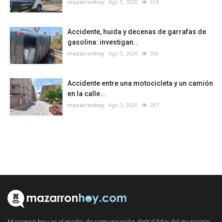
mazarronhoy
Ago 5, 2026
419
Accidente, huida y decenas de garrafas de
gasolina: investigan...
mazarronhoy
Ago 5, 2026
306
Accidente entre una motocicleta y un camión
en la calle...
mazarronhoy
Ago 5, 2026
287
Mazarron hoy es el medio de comunicación digital líder del municipio