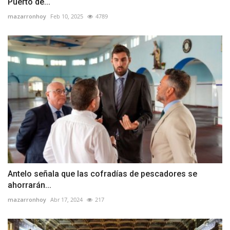
Puerto de...
mazarronhoy
Feb 10, 2025
4789
Antelo señala que las cofradías de pescadores se
ahorrarán...
mazarronhoy
Abr 17, 2024
217