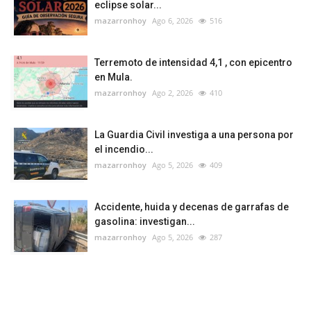
eclipse solar...
mazarronhoy
Ago 6, 2026
516
Terremoto de intensidad 4,1 , con epicentro
en Mula.
mazarronhoy
Ago 2, 2026
410
La Guardia Civil investiga a una persona por
el incendio...
mazarronhoy
Ago 5, 2026
409
Accidente, huida y decenas de garrafas de
gasolina: investigan...
mazarronhoy
Ago 5, 2026
287