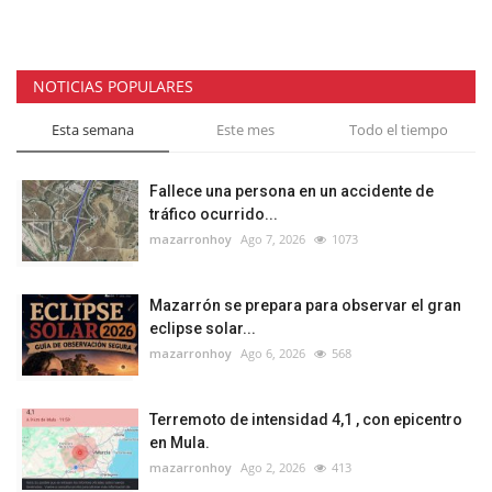
NOTICIAS POPULARES
Esta semana
Este mes
Todo el tiempo
Fallece una persona en un accidente de
tráfico ocurrido...
mazarronhoy
Ago 7, 2026
1073
Mazarrón se prepara para observar el gran
eclipse solar...
mazarronhoy
Ago 6, 2026
568
Terremoto de intensidad 4,1 , con epicentro
en Mula.
mazarronhoy
Ago 2, 2026
413