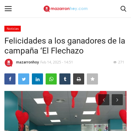
Noticias
Acceso
Registrarse
Felicidades a los ganadores de la
campaña ‘El Flechazo
Inicio
mazarronhoy
Feb 14, 2025 - 14:51
271
Contacto
Noticias
Mazarrón Hoy
Entrevistas
Reportajes