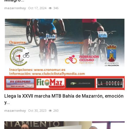
mazarronhoy
Oct 17, 2024
346
Llega la XXVII marcha MTB Bahía de Mazarrón, emoción
y...
mazarronhoy
Oct 30, 2023
260