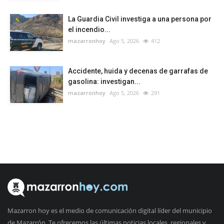
La Guardia Civil investiga a una persona por
el incendio...
mazarronhoy
Ago 5, 2026
412
Accidente, huida y decenas de garrafas de
gasolina: investigan...
mazarronhoy
Ago 5, 2026
291
Mazarron hoy es el medio de comunicación digital líder del municipio
de Mazarrón. Te ofrecemos las últimas noticias locales, regionales y