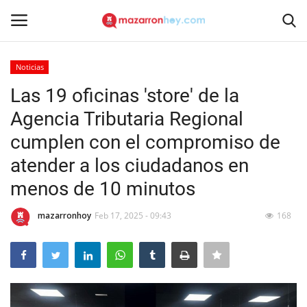
Noticias
Acceso
Registrarse
Las 19 oficinas 'store' de la
Agencia Tributaria Regional
Inicio
cumplen con el compromiso de
Contacto
atender a los ciudadanos en
menos de 10 minutos
Noticias
mazarronhoy
Feb 17, 2025 - 09:43
168
Mazarrón Hoy
Entrevistas
Reportajes