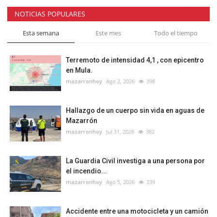
NOTICIAS POPULARES
Esta semana
Este mes
Todo el tiempo
Terremoto de intensidad 4,1 , con epicentro
en Mula.
mazarronhoy
Ago 2, 2026
398
Hallazgo de un cuerpo sin vida en aguas de
Mazarrón
mazarronhoy
Jul 31, 2026
382
La Guardia Civil investiga a una persona por
el incendio...
mazarronhoy
Ago 5, 2026
339
Accidente entre una motocicleta y un camión