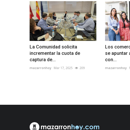
La Comunidad solicita
Los comerc
incrementar la cuota de
se apuntar 
captura de...
con...
mazarronhoy
Mar 17, 2025
209
mazarronhoy