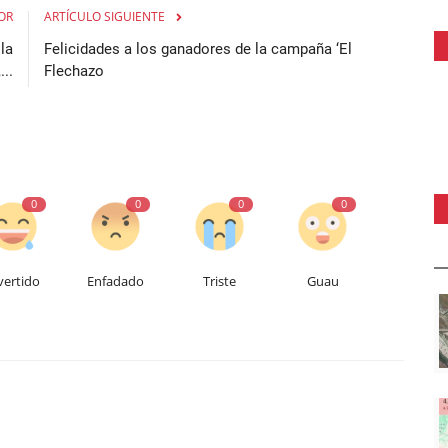
OR
ARTÍCULO SIGUIENTE
la
Felicidades a los ganadores de la campaña ‘El
..
Flechazo
0
0
0
0
vertido
Enfadado
Triste
Guau