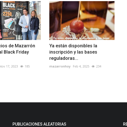
ios de Mazarrón
Ya están disponibles la
al Black Friday
inscripción y las bases
reguladoras...
Nov 17, 2023
185
mazarronhoy
Feb 4, 2025
234
PUBLICACIONES ALEATORIAS
R