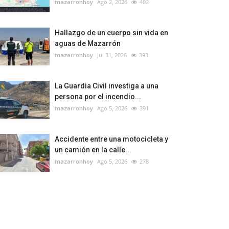
mazarronhoy
Ago 2, 2026
402
Hallazgo de un cuerpo sin vida en
aguas de Mazarrón
mazarronhoy
Jul 31, 2026
393
La Guardia Civil investiga a una
persona por el incendio...
mazarronhoy
Ago 5, 2026
391
Accidente entre una motocicleta y
un camión en la calle...
mazarronhoy
Ago 5, 2026
278