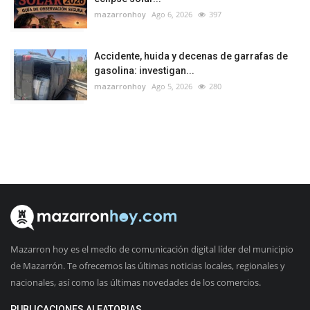
mazarronhoy
Ago 6, 2026
397
Accidente, huida y decenas de garrafas de
gasolina: investigan...
mazarronhoy
Ago 5, 2026
280
Mazarron hoy es el medio de comunicación digital líder del municipio
de Mazarrón. Te ofrecemos las últimas noticias locales, regionales y
nacionales, así como las últimas novedades de los comercios.
PUBLICACIONES ALEATORIAS