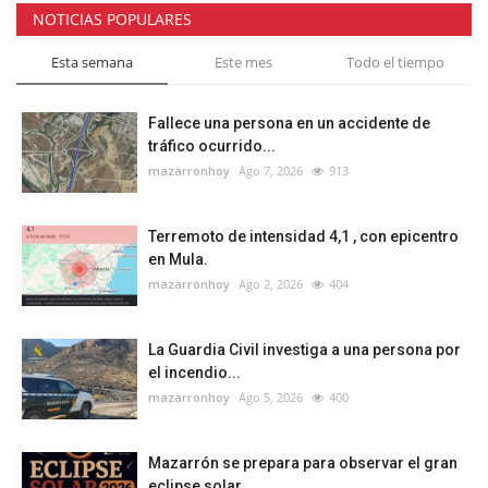
NOTICIAS POPULARES
Esta semana
Este mes
Todo el tiempo
Fallece una persona en un accidente de
tráfico ocurrido...
mazarronhoy
Ago 7, 2026
913
Terremoto de intensidad 4,1 , con epicentro
en Mula.
mazarronhoy
Ago 2, 2026
404
La Guardia Civil investiga a una persona por
el incendio...
mazarronhoy
Ago 5, 2026
400
Mazarrón se prepara para observar el gran
eclipse solar...