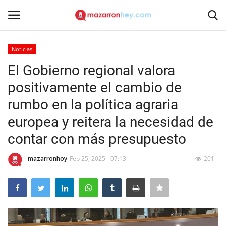
Noticias
Acceso
Registrarse
El Gobierno regional valora
positivamente el cambio de
Inicio
rumbo en la política agraria
Contacto
europea y reitera la necesidad de
contar con más presupuesto
Noticias
mazarronhoy
Feb 25, 2025 - 07:13
201
Mazarrón Hoy
Entrevistas
Reportajes