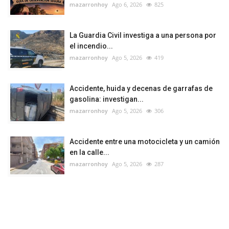
mazarronhoy
Ago 6, 2026
825
La Guardia Civil investiga a una persona por
el incendio...
mazarronhoy
Ago 5, 2026
419
Accidente, huida y decenas de garrafas de
gasolina: investigan...
mazarronhoy
Ago 5, 2026
306
Accidente entre una motocicleta y un camión
en la calle...
mazarronhoy
Ago 5, 2026
287