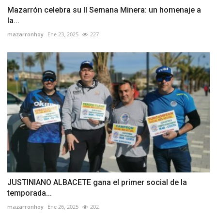
Mazarrón celebra su II Semana Minera: un homenaje a
la...
mazarronhoy
Ene 23, 2025
227
JUSTINIANO ALBACETE gana el primer social de la
temporada...
mazarronhoy
Ene 26, 2025
202