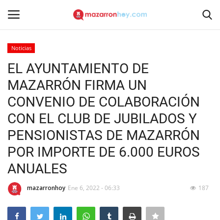
Noticias
Acceso
Registrarse
EL AYUNTAMIENTO DE
MAZARRÓN FIRMA UN
Inicio
CONVENIO DE COLABORACIÓN
Contacto
CON EL CLUB DE JUBILADOS Y
PENSIONISTAS DE MAZARRÓN
Noticias
POR IMPORTE DE 6.000 EUROS
Mazarrón Hoy
ANUALES
Entrevistas
mazarronhoy
Ene 6, 2022 - 06:33
187
Reportajes