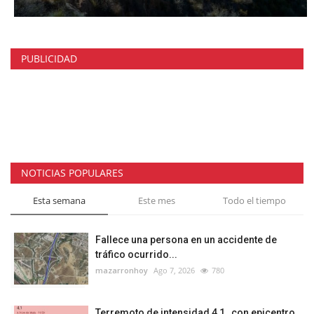
PUBLICIDAD
NOTICIAS POPULARES
Esta semana
Este mes
Todo el tiempo
Fallece una persona en un accidente de
tráfico ocurrido...
mazarronhoy
Ago 7, 2026
780
Terremoto de intensidad 4,1 , con epicentro