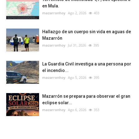
en Mula.
mazarronhoy
Ago 2, 2026
403
Hallazgo de un cuerpo sin vida en aguas de
Mazarrón
mazarronhoy
Jul 31, 2026
395
La Guardia Civil investiga a una persona por
el incendio...
mazarronhoy
Ago 5, 2026
395
Mazarrón se prepara para observar el gran
eclipse solar...
mazarronhoy
Ago 6, 2026
353