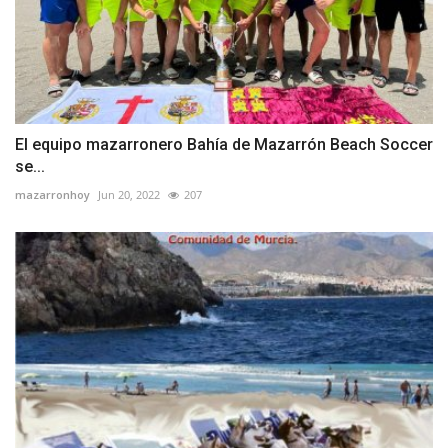
El equipo mazarronero Bahía de Mazarrón Beach Soccer
se...
mazarronhoy
Jun 20, 2022
207