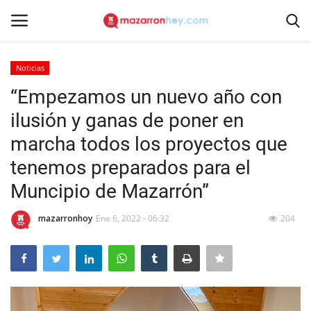
Noticias
Acceso
Registrarse
“Empezamos un nuevo año con
ilusión y ganas de poner en
Inicio
marcha todos los proyectos que
Contacto
tenemos preparados para el
Muncipio de Mazarrón”
Noticias
mazarronhoy
Ene 6, 2022 - 06:32
204
Mazarrón Hoy
Entrevistas
Reportajes