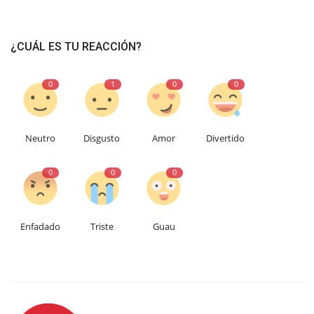
¿CUÁL ES TU REACCIÓN?
0
1
0
0
Neutro
Disgusto
Amor
Divertido
0
0
0
Enfadado
Triste
Guau