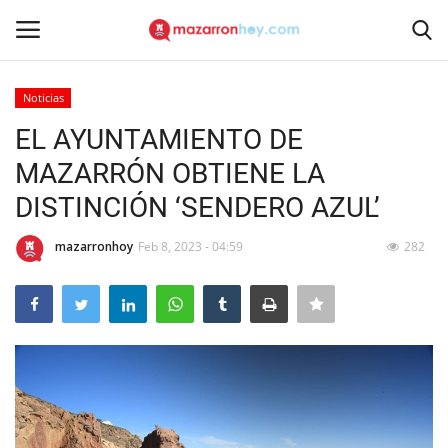
Noticias
Acceso
Registrarse
EL AYUNTAMIENTO DE
MAZARRÓN OBTIENE LA
Inicio
DISTINCIÓN ‘SENDERO AZUL’
Contacto
mazarronhoy
Feb 8, 2023 - 04:59
282
Noticias
Mazarrón Hoy
Entrevistas
Reportajes