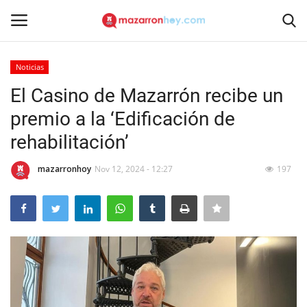
Noticias
Acceso
Registrarse
El Casino de Mazarrón recibe un
premio a la ‘Edificación de
Inicio
rehabilitación’
Contacto
mazarronhoy
Nov 12, 2024 - 12:27
197
Noticias
Mazarrón Hoy
Entrevistas
Reportajes