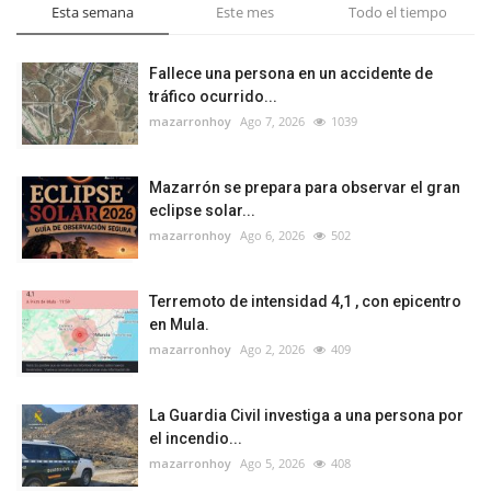
Esta semana
Este mes
Todo el tiempo
Fallece una persona en un accidente de
tráfico ocurrido...
mazarronhoy
Ago 7, 2026
1039
Mazarrón se prepara para observar el gran
eclipse solar...
mazarronhoy
Ago 6, 2026
502
Terremoto de intensidad 4,1 , con epicentro
en Mula.
mazarronhoy
Ago 2, 2026
409
La Guardia Civil investiga a una persona por
el incendio...
mazarronhoy
Ago 5, 2026
408