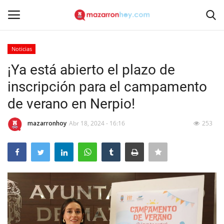
Noticias
Acceso
Registrarse
¡Ya está abierto el plazo de
inscripción para el campamento
Inicio
de verano en Nerpio!
Contacto
mazarronhoy
Abr 18, 2024 - 16:16
253
Noticias
Mazarrón Hoy
Entrevistas
Reportajes