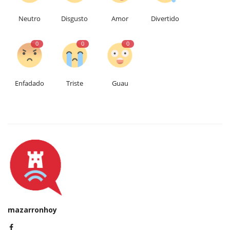
Neutro
Disgusto
Amor
Divertido
0
0
0
Enfadado
Triste
Guau
mazarronhoy