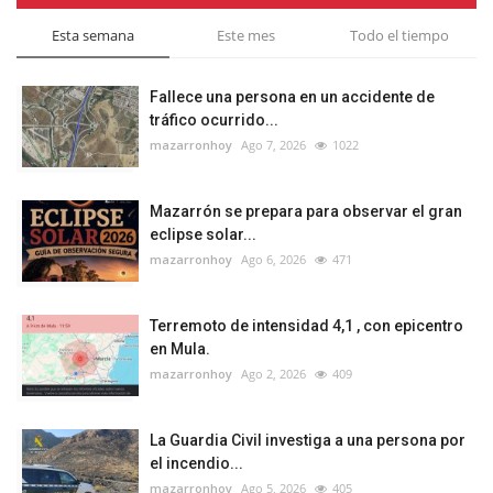
Esta semana
Este mes
Todo el tiempo
Fallece una persona en un accidente de
tráfico ocurrido...
mazarronhoy
Ago 7, 2026
1022
Mazarrón se prepara para observar el gran
eclipse solar...
mazarronhoy
Ago 6, 2026
471
Terremoto de intensidad 4,1 , con epicentro
en Mula.
mazarronhoy
Ago 2, 2026
409
La Guardia Civil investiga a una persona por
el incendio...
mazarronhoy
Ago 5, 2026
405