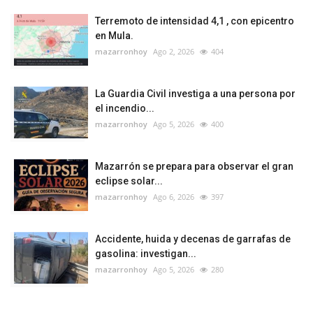
Terremoto de intensidad 4,1 , con epicentro
en Mula.
mazarronhoy
Ago 2, 2026
404
La Guardia Civil investiga a una persona por
el incendio...
mazarronhoy
Ago 5, 2026
400
Mazarrón se prepara para observar el gran
eclipse solar...
mazarronhoy
Ago 6, 2026
397
Accidente, huida y decenas de garrafas de
gasolina: investigan...
mazarronhoy
Ago 5, 2026
280