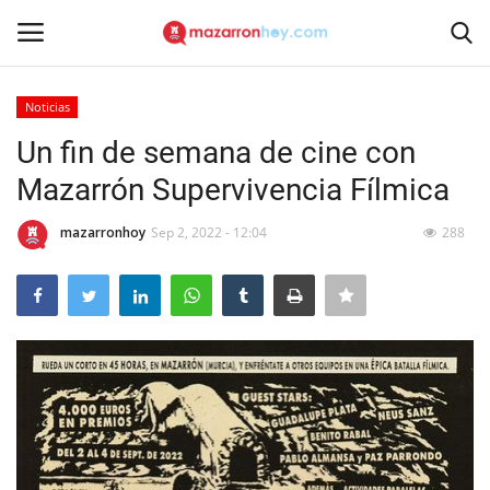
Noticias
Acceso
Registrarse
Un fin de semana de cine con
Mazarrón Supervivencia Fílmica
Inicio
mazarronhoy
Sep 2, 2022 - 12:04
288
Contacto
Noticias
Mazarrón Hoy
Entrevistas
Reportajes