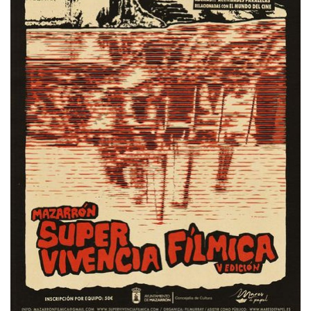
Empresas
Mapa de Mazarrón
Vídeos
Galerías
Contacto
Empresas