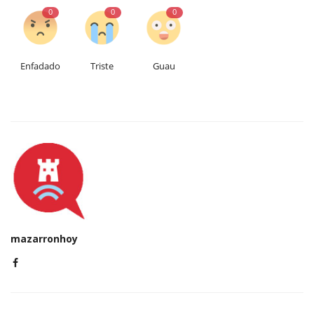
0
0
0
Enfadado
Triste
Guau
mazarronhoy