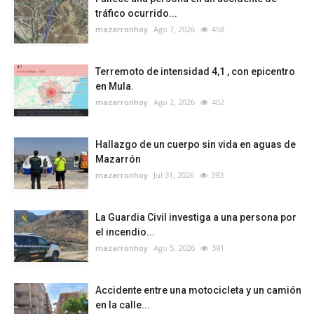
tráfico ocurrido...
mazarronhoy
Ago 7, 2026
458
Terremoto de intensidad 4,1 , con epicentro
en Mula.
mazarronhoy
Ago 2, 2026
402
Hallazgo de un cuerpo sin vida en aguas de
Mazarrón
mazarronhoy
Jul 31, 2026
393
La Guardia Civil investiga a una persona por
el incendio...
mazarronhoy
Ago 5, 2026
391
Accidente entre una motocicleta y un camión
en la calle...