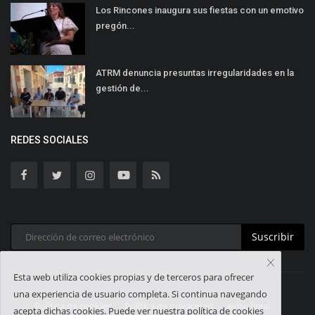
Los Rincones inaugura sus fiestas con un emotivo
pregón...
ATRM denuncia presuntas irregularidades en la
gestión de...
REDES SOCIALES
Suscribir
Esta web utiliza cookies propias y de terceros para ofrecer
una experiencia de usuario completa. Si continua navegando
Política de cookies
Política de privacidad
Aviso legal
acepta dichas cookies. Puede ver nuestra política de cookies