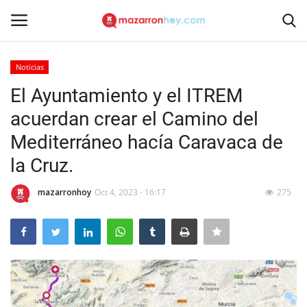
Noticias
Acceso
Registrarse
El Ayuntamiento y el ITREM
acuerdan crear el Camino del
Inicio
Mediterráneo hacía Caravaca de
Contacto
la Cruz.
Noticias
mazarronhoy
Oct 4, 2023 - 16:17
275
Mazarrón Hoy
Entrevistas
Reportajes