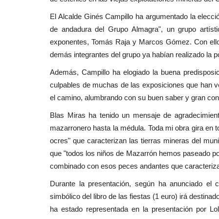
El Alcalde Ginés Campillo ha argumentado la elecci
de andadura del Grupo Almagra", un grupo artíst
exponentes, Tomás Raja y Marcos Gómez. Con ello el
demás integrantes del grupo ya habían realizado la por
Además, Campillo ha elogiado la buena predisposic
culpables de muchas de las exposiciones que han ve
el camino, alumbrando con su buen saber y gran cono
Blas Miras ha tenido un mensaje de agradecimien
mazarronero hasta la médula. Toda mi obra gira en to
ocres" que caracterizan las tierras mineras del mun
que "todos los niños de Mazarrón hemos paseado p
combinado con esos peces andantes que caracterizan
Durante la presentación, según ha anunciado el c
simbólico del libro de las fiestas (1 euro) irá desti
ha estado representada en la presentación por Lo