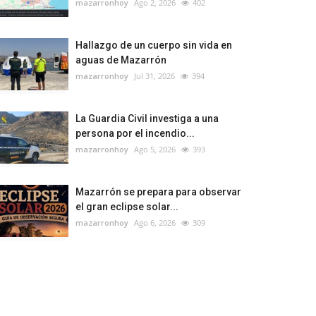
mazarronhoy
Ago 2, 2026
402
Hallazgo de un cuerpo sin vida en
aguas de Mazarrón
mazarronhoy
Jul 31, 2026
394
La Guardia Civil investiga a una
persona por el incendio...
mazarronhoy
Ago 5, 2026
393
Mazarrón se prepara para observar
el gran eclipse solar...
mazarronhoy
Ago 6, 2026
309