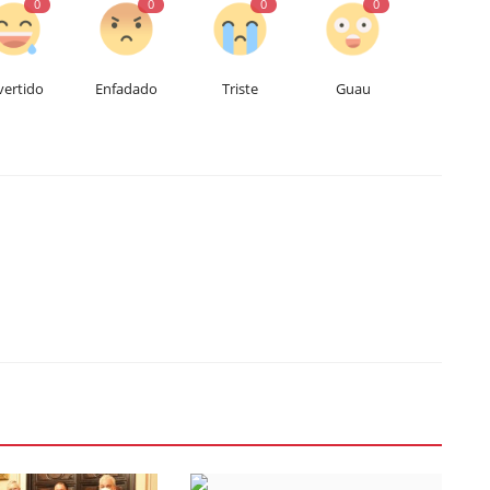
0
0
0
0
vertido
Enfadado
Triste
Guau