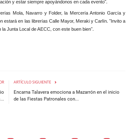
ciación y estar siempre apoyándonos en cada evento".
erías Mola, Navarro y Folder, la Mercería Antonio García y
stará en las librerías Calle Mayor, Meraki y Carlín. "Invito a
on la Junta Local de AECC, con este buen bien".
OR
ARTÍCULO SIGUIENTE
io
Encarna Talavera emociona a Mazarrón en el inicio
...
de las Fiestas Patronales con...