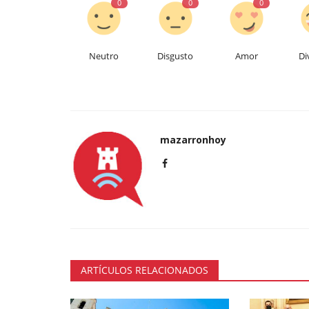
0
0
0
Neutro
Disgusto
Amor
Di
mazarronhoy
ARTÍCULOS RELACIONADOS