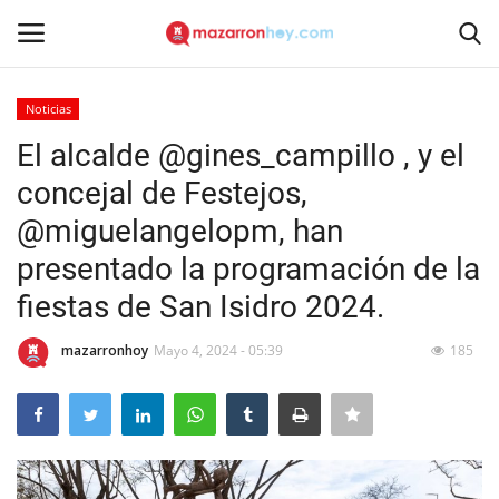
Noticias
Acceso
Registrarse
El alcalde @gines_campillo , y el
concejal de Festejos,
Inicio
@miguelangelopm, han
Contacto
presentado la programación de la
fiestas de San Isidro 2024.
Noticias
mazarronhoy
Mayo 4, 2024 - 05:39
185
Mazarrón Hoy
Entrevistas
Reportajes