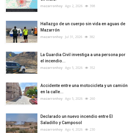
mazarronhoy
Ago 2, 2026
398
Hallazgo de un cuerpo sin vida en aguas de
Mazarrón
mazarronhoy
Jul 31, 2026
382
La Guardia Civil investiga a una persona por
el incendio...
mazarronhoy
Ago 5, 2026
352
Accidente entre una motocicleta y un camión
en la calle...
mazarronhoy
Ago 5, 2026
260
Declarado un nuevo incendio entre El
Saladillo y Camposol
mazarronhoy
Ago 4, 2026
230