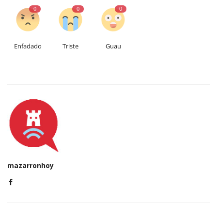
0
0
0
Enfadado
Triste
Guau
mazarronhoy