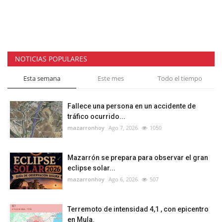
NOTICIAS POPULARES
Esta semana
Este mes
Todo el tiempo
Fallece una persona en un accidente de
tráfico ocurrido...
mazarronhoy
Ago 7, 2026
1050
Mazarrón se prepara para observar el gran
eclipse solar...
mazarronhoy
Ago 6, 2026
507
Terremoto de intensidad 4,1 , con epicentro
en Mula.