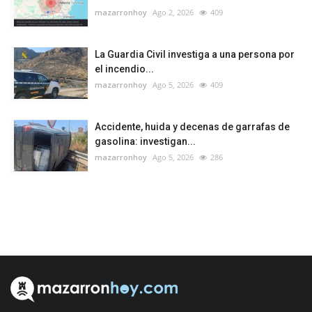
mazarronhoy
Ago 2, 2026
409
La Guardia Civil investiga a una persona por
el incendio...
mazarronhoy
Ago 5, 2026
409
Accidente, huida y decenas de garrafas de
gasolina: investigan...
mazarronhoy
Ago 5, 2026
286