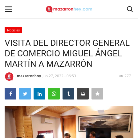
Noticias
Acceso
Registrarse
VISITA DEL DIRECTOR GENERAL
DE COMERCIO MIGUEL ÁNGEL
Inicio
MARTÍN A MAZARRÓN
Contacto
mazarronhoy
Jun 27, 2022 - 06:53
277
Noticias
Mazarrón Hoy
Entrevistas
Reportajes