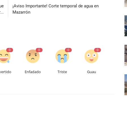
ue
¡Aviso Importante! Corte temporal de agua en
..
Mazarrón
0
0
0
0
vertido
Enfadado
Triste
Guau