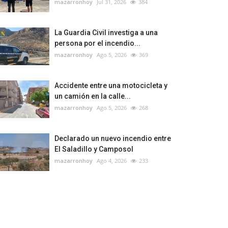
mazarronhoy
Jul 31, 2026
384
La Guardia Civil investiga a una
persona por el incendio...
mazarronhoy
Ago 5, 2026
369
Accidente entre una motocicleta y
un camión en la calle...
mazarronhoy
Ago 5, 2026
268
Declarado un nuevo incendio entre
El Saladillo y Camposol
mazarronhoy
Ago 4, 2026
233