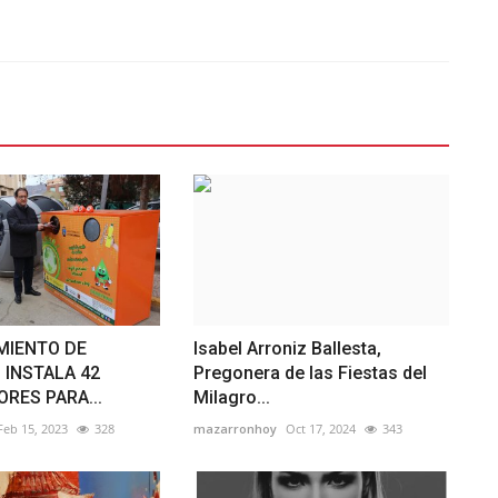
MIENTO DE
Isabel Arroniz Ballesta,
INSTALA 42
Pregonera de las Fiestas del
RES PARA...
Milagro...
Feb 15, 2023
328
mazarronhoy
Oct 17, 2024
343