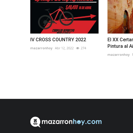
IV CROSS COUNTRY 2022
El XX Cert
Pintura al A
mazarronhoy
Abr 12, 2022
274
mazarronhoy