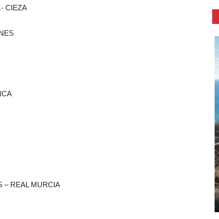
- CIEZA
INES
NCA
S – REAL MURCIA