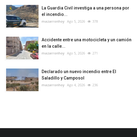
La Guardia Civil investiga a una persona por
el incendio...
mazarronhoy
Ago 5, 2026
378
Accidente entre una motocicleta y un camión
en la calle...
mazarronhoy
Ago 5, 2026
271
Declarado un nuevo incendio entre El
Saladillo y Camposol
mazarronhoy
Ago 4, 2026
236