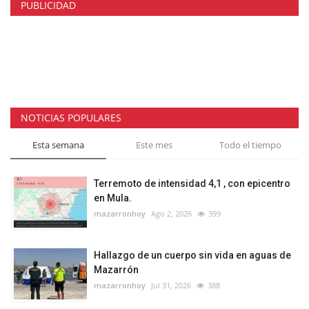
PUBLICIDAD
NOTICIAS POPULARES
Esta semana
Este mes
Todo el tiempo
Terremoto de intensidad 4,1 , con epicentro
en Mula.
mazarronhoy
Ago 2, 2026
399
Hallazgo de un cuerpo sin vida en aguas de
Mazarrón
mazarronhoy
Jul 31, 2026
388