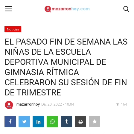
Noticias
Acceso
Registrarse
EL PASADO FIN DE SEMANA LAS
NIÑAS DE LA ESCUELA
Inicio
DEPORTIVA MUNICIPAL DE
Contacto
GIMNASIA RÍTMICA
CELEBRARON SU SESIÓN DE FIN
Noticias
DE TRIMESTRE
Mazarrón Hoy
mazarronhoy
Dic 20, 2022 - 10:04
164
Entrevistas
Reportajes