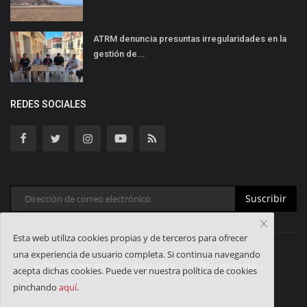
ATRM denuncia presuntas irregularidades en la
gestión de...
REDES SOCIALES
Suscribir
Esta web utiliza cookies propias y de terceros para ofrecer
una experiencia de usuario completa. Si continua navegando
Política de privacidad
Aviso legal
Política de cookies
acepta dichas cookies. Puede ver nuestra política de cookies
pinchando
aquí
.