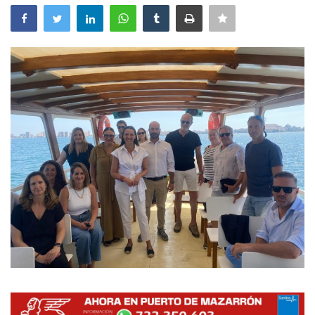
Empresas
Mapa de Mazarrón
Vídeos
Galerías
Contacto
Empresas