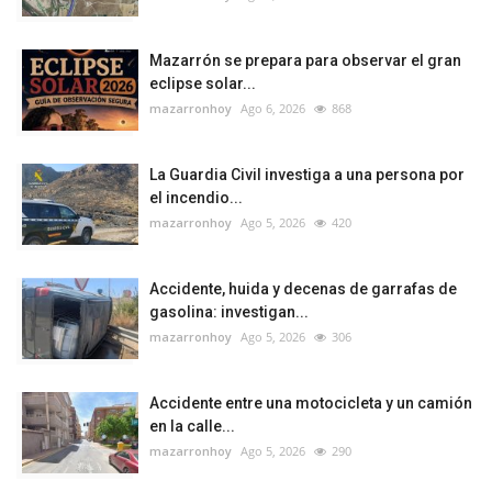
Mazarrón se prepara para observar el gran
eclipse solar...
mazarronhoy
Ago 6, 2026
868
La Guardia Civil investiga a una persona por
el incendio...
mazarronhoy
Ago 5, 2026
420
Accidente, huida y decenas de garrafas de
gasolina: investigan...
mazarronhoy
Ago 5, 2026
306
Accidente entre una motocicleta y un camión
en la calle...
mazarronhoy
Ago 5, 2026
290