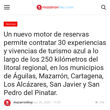
Noticias
Acceso
Registrarse
Un nuevo motor de reservas
permite contratar 30 experiencias
Inicio
y vivencias de turismo azul a lo
Contacto
largo de los 250 kilómetros del
litoral regional, en los municipios
Noticias
de Águilas, Mazarrón, Cartagena,
Mazarrón Hoy
Los Alcázares, San Javier y San
Pedro del Pinatar.
Entrevistas
mazarronhoy
Jun 30, 2026 - 15:56
248
Reportajes