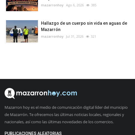
mazarronhoy
Ago 6, 2026
385
Hallazgo de un cuerpo sin vida en aguas de
Mazarrón
mazarronhoy
Jul 31, 2026
321
Mazarron hoy es el medio de comunicación digital líder del municipio
de Mazarrón. Te ofrecemos las últimas noticias locales, regionales y
nacionales, así como las últimas novedades de los comercios.
PUBLICACIONES ALEATORIAS