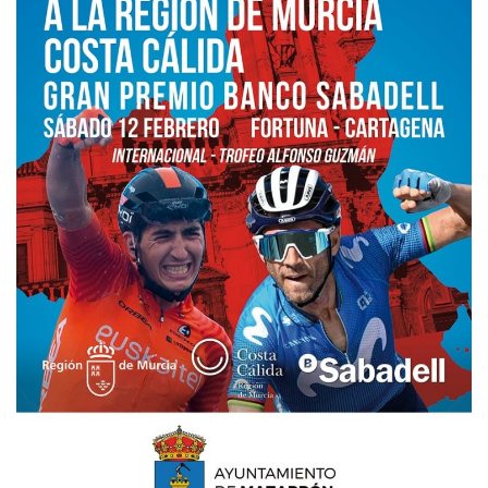
Empresas
Mapa de Mazarrón
Vídeos
Galerías
Contacto
Empresas