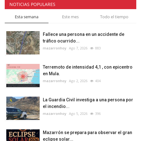
NOTICIAS POPULARES
Esta semana
Este mes
Todo el tiempo
Fallece una persona en un accidente de
tráfico ocurrido...
mazarronhoy
Ago 7, 2026
883
Terremoto de intensidad 4,1 , con epicentro
en Mula.
mazarronhoy
Ago 2, 2026
404
La Guardia Civil investiga a una persona por
el incendio...
mazarronhoy
Ago 5, 2026
396
Mazarrón se prepara para observar el gran
eclipse solar...