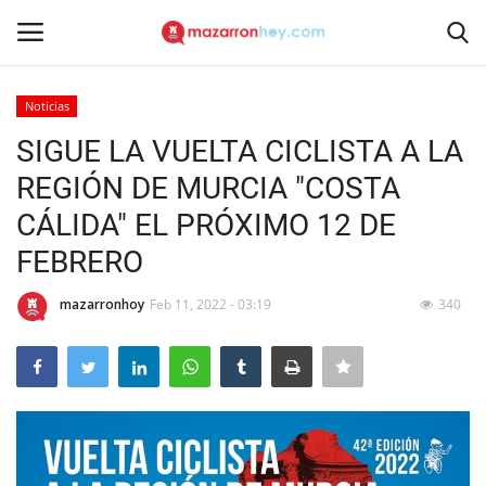
Noticias
Acceso
Registrarse
SIGUE LA VUELTA CICLISTA A LA
REGIÓN DE MURCIA "COSTA
Inicio
CÁLIDA" EL PRÓXIMO 12 DE
Contacto
FEBRERO
Noticias
mazarronhoy
Feb 11, 2022 - 03:19
340
Mazarrón Hoy
Entrevistas
Reportajes