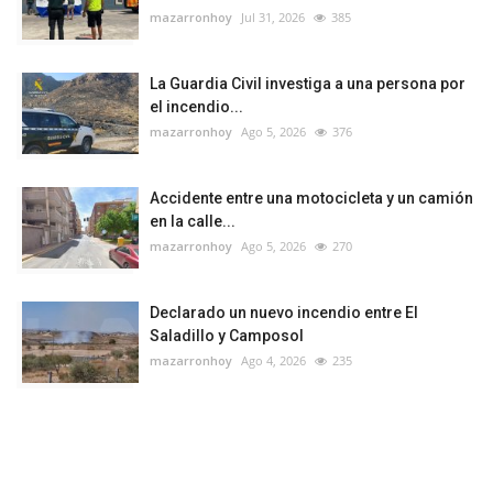
mazarronhoy
Jul 31, 2026
385
La Guardia Civil investiga a una persona por
el incendio...
mazarronhoy
Ago 5, 2026
376
Accidente entre una motocicleta y un camión
en la calle...
mazarronhoy
Ago 5, 2026
270
Declarado un nuevo incendio entre El
Saladillo y Camposol
mazarronhoy
Ago 4, 2026
235