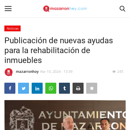
Noticias
Acceso
Registrarse
Publicación de nuevas ayudas
para la rehabilitación de
Inicio
inmuebles
Contacto
mazarronhoy
Abr 10, 2024 - 13:39
245
Noticias
Mazarrón Hoy
Entrevistas
Reportajes