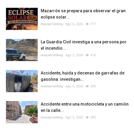
Mazarrón se prepara para observar el gran
eclipse solar...
mazarronhoy
Ago 6, 2026
777
La Guardia Civil investiga a una persona por
el incendio...
mazarronhoy
Ago 5, 2026
418
Accidente, huida y decenas de garrafas de
gasolina: investigan...
mazarronhoy
Ago 5, 2026
299
Accidente entre una motocicleta y un camión
en la calle...
mazarronhoy
Ago 5, 2026
285