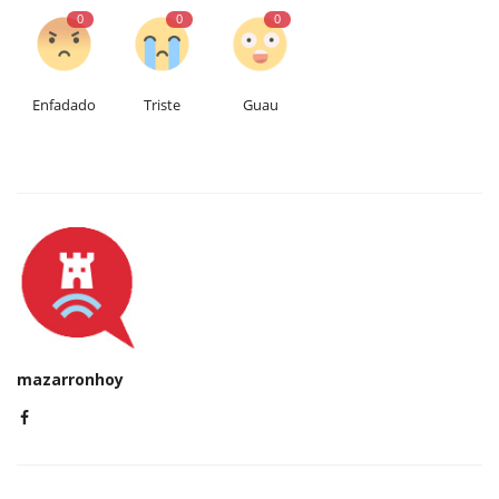
0
0
0
Enfadado
Triste
Guau
mazarronhoy