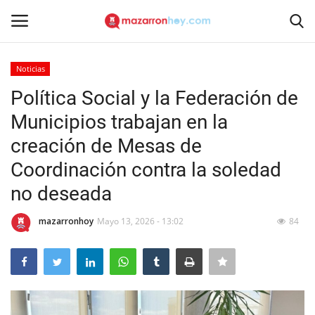
Noticias
Acceso
Registrarse
Política Social y la Federación de
Municipios trabajan en la
Inicio
creación de Mesas de
Contacto
Coordinación contra la soledad
no deseada
Noticias
mazarronhoy
Mayo 13, 2026 - 13:02
84
Mazarrón Hoy
Entrevistas
Reportajes