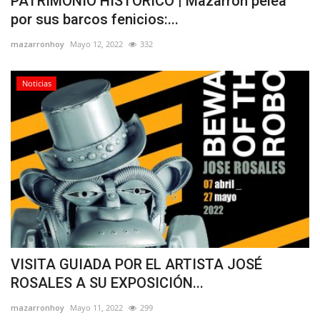
PATRIMONIO HISTÓRICO | Mazarrón pelea
por sus barcos fenicios:...
mazarronhoy
Mayo 12, 2022
332
Noticias
VISITA GUIADA POR EL ARTISTA JOSÉ
ROSALES A SU EXPOSICIÓN...
mazarronhoy
Mayo 11, 2022
299