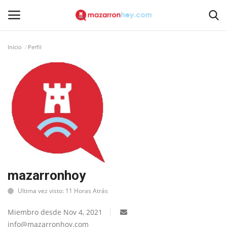
Inicio
Perfil
Acceso
Registrarse
Inicio
Contacto
Noticias
Mazarrón Hoy
mazarronhoy
Ultima vez visto: 11 Horas Atrás
Entrevistas
Miembro desde Nov 4, 2021
Reportajes
info@mazarronhoy.com