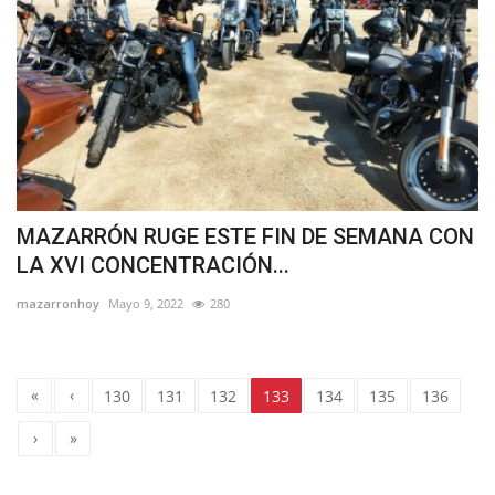
MAZARRÓN RUGE ESTE FIN DE SEMANA CON
LA XVI CONCENTRACIÓN...
mazarronhoy
Mayo 9, 2022
280
«
‹
130
131
132
133
134
135
136
›
»