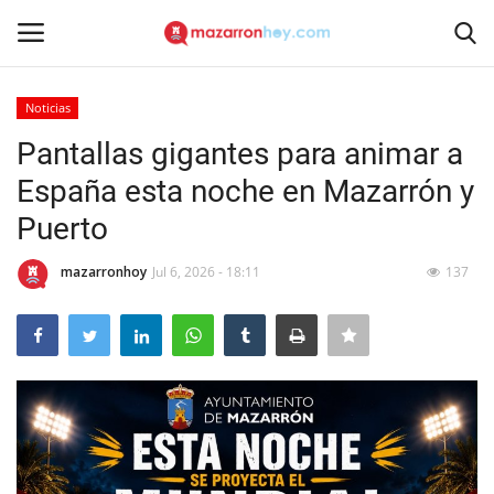
Noticias
Acceso
Registrarse
Pantallas gigantes para animar a
España esta noche en Mazarrón y
Inicio
Puerto
Contacto
mazarronhoy
Jul 6, 2026 - 18:11
137
Noticias
Mazarrón Hoy
Entrevistas
Reportajes