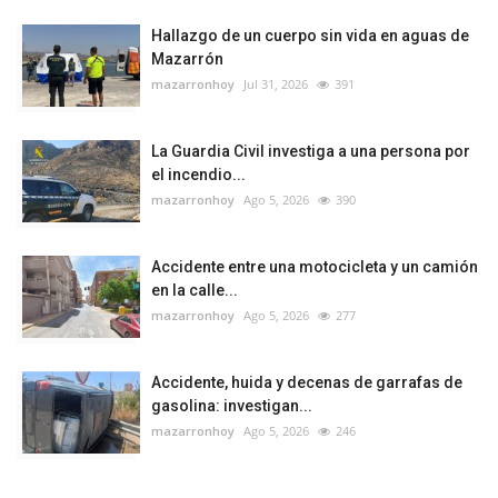
Hallazgo de un cuerpo sin vida en aguas de
Mazarrón
mazarronhoy
Jul 31, 2026
391
La Guardia Civil investiga a una persona por
el incendio...
mazarronhoy
Ago 5, 2026
390
Accidente entre una motocicleta y un camión
en la calle...
mazarronhoy
Ago 5, 2026
277
Accidente, huida y decenas de garrafas de
gasolina: investigan...
mazarronhoy
Ago 5, 2026
246