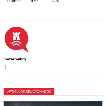
Enfadado
Triste
Guau
mazarronhoy
ARTÍCULOS RELACIONADOS