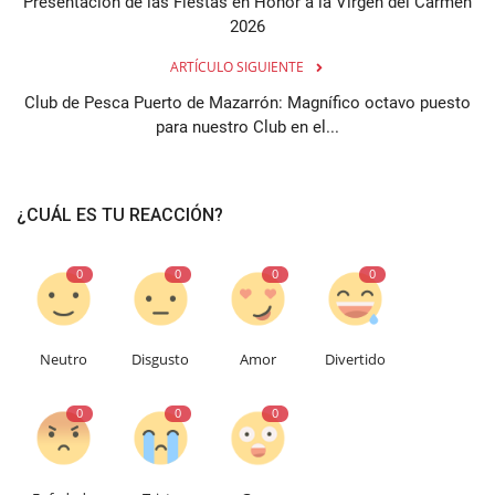
Presentación de las Fiestas en Honor a la Virgen del Carmen
2026
ARTÍCULO SIGUIENTE
Club de Pesca Puerto de Mazarrón: Magnífico octavo puesto
para nuestro Club en el...
¿CUÁL ES TU REACCIÓN?
0
0
0
0
Neutro
Disgusto
Amor
Divertido
0
0
0