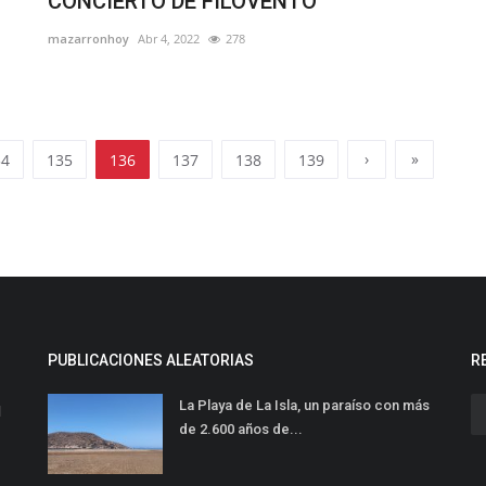
CONCIERTO DE FILOVENTO
mazarronhoy
Abr 4, 2022
278
›
»
34
135
136
137
138
139
PUBLICACIONES ALEATORIAS
R
La Playa de La Isla, un paraíso con más
l
de 2.600 años de...