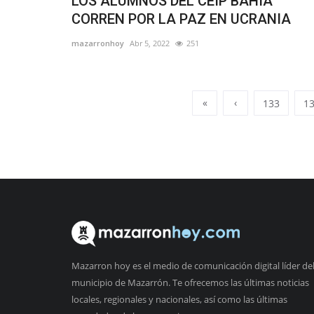
LOS ALUMNOS DEL CEIP BAHÍA
CORREN POR LA PAZ EN UCRANIA
mazarronhoy
Abr 5, 2022
251
«
‹
133
1
Mazarron hoy es el medio de comunicación digital líder de
municipio de Mazarrón. Te ofrecemos las últimas noticias
locales, regionales y nacionales, así como las últimas