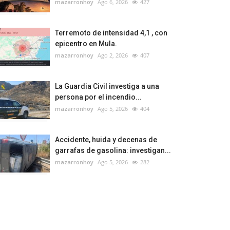
mazarronhoy
Ago 6, 2026
427
Terremoto de intensidad 4,1 , con
epicentro en Mula.
mazarronhoy
Ago 2, 2026
407
La Guardia Civil investiga a una
persona por el incendio...
mazarronhoy
Ago 5, 2026
404
Accidente, huida y decenas de
garrafas de gasolina: investigan...
mazarronhoy
Ago 5, 2026
282