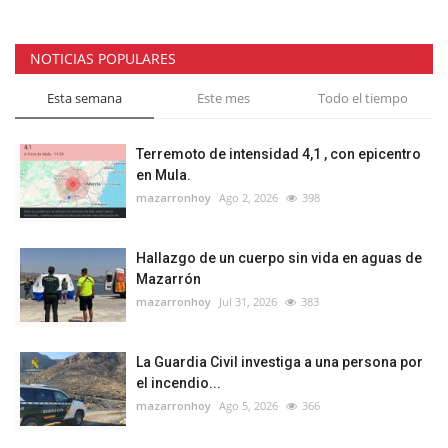
NOTICIAS POPULARES
Esta semana
Este mes
Todo el tiempo
Terremoto de intensidad 4,1 , con epicentro
en Mula.
mazarronhoy
Ago 2, 2026
398
Hallazgo de un cuerpo sin vida en aguas de
Mazarrón
mazarronhoy
Jul 31, 2026
383
La Guardia Civil investiga a una persona por
el incendio...
mazarronhoy
Ago 5, 2026
366