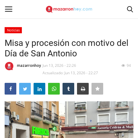
Noticias
Acceso
Registrarse
Misa y procesión con motivo del
Día de San Antonio
Inicio
mazarronhoy
Jun 13, 2026 - 22:26
94
Contacto
Actualizado: Jun 13, 2026 - 22:27
Noticias
Mazarrón Hoy
Entrevistas
Reportajes