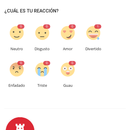
¿CUÁL ES TU REACCIÓN?
0
0
0
1
Neutro
Disgusto
Amor
Divertido
0
0
0
Enfadado
Triste
Guau