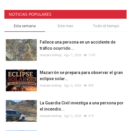
NOTICIAS POPULARES
Esta semana
Este mes
Todo el tiempo
Fallece una persona en un accidente de
tráfico ocurrido...
mazarronhoy
Ago 7, 2026
1143
Mazarrón se prepara para observar el gran
eclipse solar...
mazarronhoy
Ago 6, 2026
858
La Guardia Civil investiga a una persona por
el incendio...
mazarronhoy
Ago 5, 2026
419