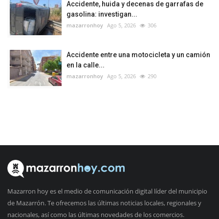
Accidente, huida y decenas de garrafas de
gasolina: investigan...
mazarronhoy
Ago 5, 2026
306
Accidente entre una motocicleta y un camión
en la calle...
mazarronhoy
Ago 5, 2026
290
Mazarron hoy es el medio de comunicación digital líder del municipio
de Mazarrón. Te ofrecemos las últimas noticias locales, regionales y
nacionales, así como las últimas novedades de los comercios.