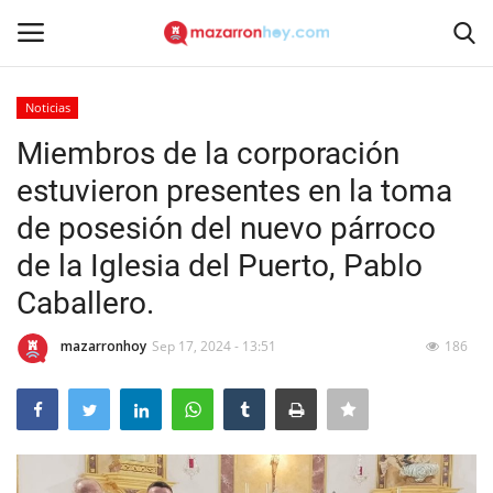
Noticias
Acceso
Registrarse
Miembros de la corporación
estuvieron presentes en la toma
Inicio
de posesión del nuevo párroco
Contacto
de la Iglesia del Puerto, Pablo
Caballero.
Noticias
mazarronhoy
Sep 17, 2024 - 13:51
186
Mazarrón Hoy
Entrevistas
Reportajes