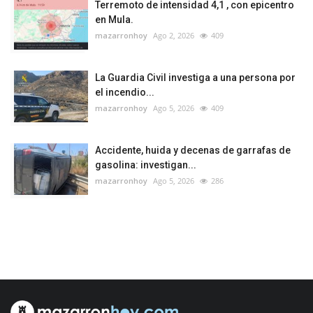
Terremoto de intensidad 4,1 , con epicentro
en Mula.
mazarronhoy
Ago 2, 2026
409
La Guardia Civil investiga a una persona por
el incendio...
mazarronhoy
Ago 5, 2026
409
Accidente, huida y decenas de garrafas de
gasolina: investigan...
mazarronhoy
Ago 5, 2026
286