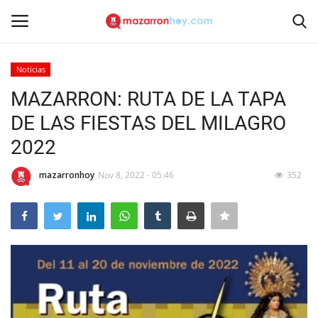
Noticias
Acceso
Registrarse
MAZARRON: RUTA DE LA TAPA
DE LAS FIESTAS DEL MILAGRO
Inicio
2022
Contacto
mazarronhoy
Nov 8, 2022 - 05:46
352
Noticias
Mazarrón Hoy
Entrevistas
Reportajes