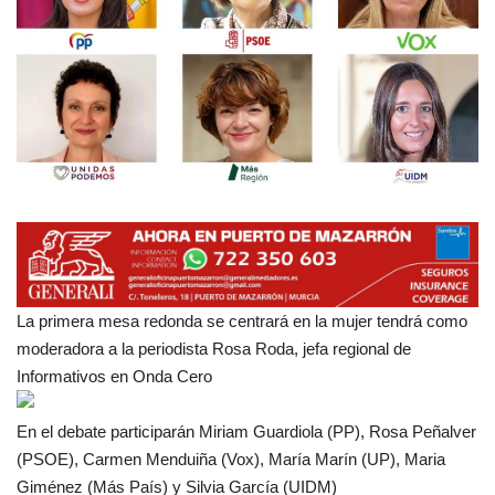
Empresas
Mapa de Mazarrón
Vídeos
Galerías
Contacto
Empresas
La primera mesa redonda se centrará en la mujer tendrá como
moderadora a la periodista Rosa Roda, jefa regional de
Informativos en Onda Cero
En el debate participarán Miriam Guardiola (PP), Rosa Peñalver
(PSOE), Carmen Menduiña (Vox), María Marín (UP), Maria
Giménez (Más País) y Silvia García (UIDM)