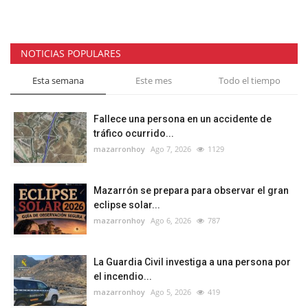
NOTICIAS POPULARES
Esta semana
Este mes
Todo el tiempo
Fallece una persona en un accidente de
tráfico ocurrido...
mazarronhoy
Ago 7, 2026
1129
Mazarrón se prepara para observar el gran
eclipse solar...
mazarronhoy
Ago 6, 2026
787
La Guardia Civil investiga a una persona por
el incendio...
mazarronhoy
Ago 5, 2026
419