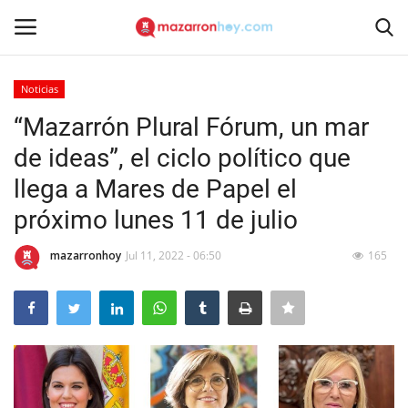
Noticias
Acceso
Registrarse
“Mazarrón Plural Fórum, un mar
de ideas”, el ciclo político que
Inicio
llega a Mares de Papel el
Contacto
próximo lunes 11 de julio
Noticias
mazarronhoy
Jul 11, 2022 - 06:50
165
Mazarrón Hoy
Entrevistas
Reportajes