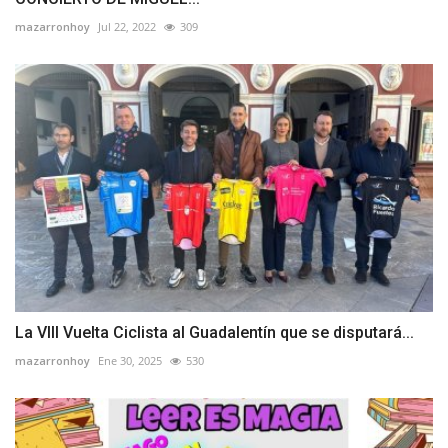
mazarronhoy
Jul 22, 2022
309
La VIII Vuelta Ciclista al Guadalentín que se disputará...
mazarronhoy
Ene 30, 2025
530