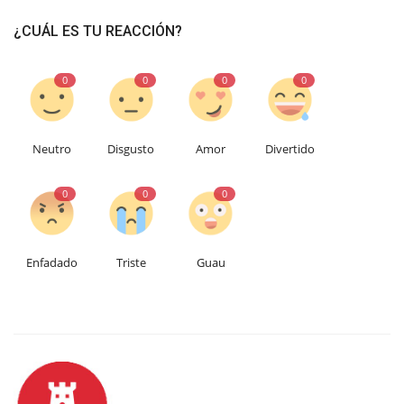
¿CUÁL ES TU REACCIÓN?
0
0
0
0
Neutro
Disgusto
Amor
Divertido
0
0
0
Enfadado
Triste
Guau