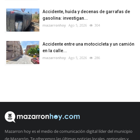
Accidente, huida y decenas de garrafas de
gasolina: investigan...
mazarronhoy
Ago 5, 2026
304
Accidente entre una motocicleta y un camión
en la calle...
mazarronhoy
Ago 5, 2026
286
Mazarron hoy es el medio de comunicación digital líder del municipio
de Mazarrón. Te ofrecemos las últimas noticias locales, regionales y