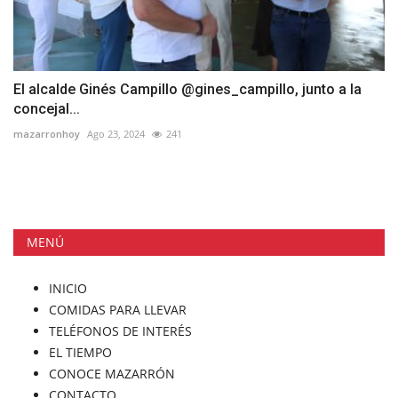
El alcalde Ginés Campillo @gines_campillo, junto a la
concejal...
mazarronhoy
Ago 23, 2024
241
MENÚ
INICIO
COMIDAS PARA LLEVAR
TELÉFONOS DE INTERÉS
EL TIEMPO
CONOCE MAZARRÓN
CONTACTO