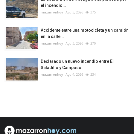
el incendio...
mazarronhoy
Ago 5, 2026
375
Accidente entre una motocicleta y un camión
en la calle...
mazarronhoy
Ago 5, 2026
270
Declarado un nuevo incendio entre El
Saladillo y Camposol
mazarronhoy
Ago 4, 2026
234