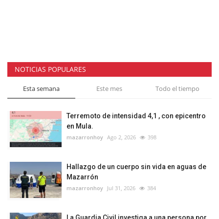
NOTICIAS POPULARES
Esta semana
Este mes
Todo el tiempo
Terremoto de intensidad 4,1 , con epicentro
en Mula.
mazarronhoy
Ago 2, 2026
398
Hallazgo de un cuerpo sin vida en aguas de
Mazarrón
mazarronhoy
Jul 31, 2026
384
La Guardia Civil investiga a una persona por