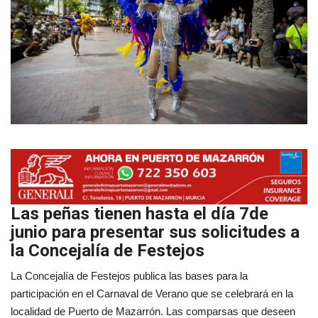
Empresas
Mapa de Mazarrón
Vídeos
Galerías
Contacto
Empresas
Las peñas tienen hasta el día 7de
junio para presentar sus solicitudes a
la Concejalía de Festejos
La Concejalía de Festejos publica las bases para la
participación en el Carnaval de Verano que se celebrará en la
localidad de Puerto de Mazarrón. Las comparsas que deseen