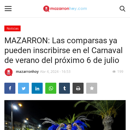
Noticias
Acceso
Registrarse
MAZARRON: Las comparsas ya
pueden inscribirse en el Carnaval
Inicio
de verano del próximo 6 de julio
Contacto
mazarronhoy
Abr 4, 2024 - 16:53
199
Noticias
Mazarrón Hoy
Entrevistas
Reportajes