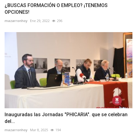
¿BUSCAS FORMACIÓN O EMPLEO? ¡TENEMOS
OPCIONES!
mazarronhoy
Ene 29, 2022
296
Inauguradas las Jornadas "PHICARIA". que se celebran
del...
mazarronhoy
Mar 8, 2025
194