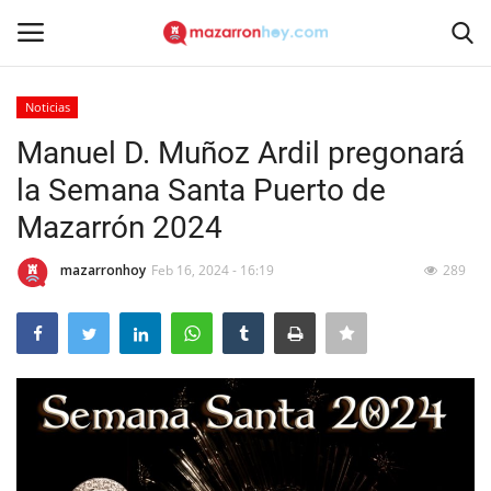
Noticias
Acceso
Registrarse
Manuel D. Muñoz Ardil pregonará
la Semana Santa Puerto de
Inicio
Mazarrón 2024
Contacto
mazarronhoy
Feb 16, 2024 - 16:19
289
Noticias
Mazarrón Hoy
Entrevistas
Reportajes