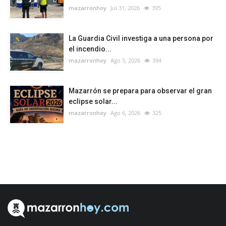
mazarronhoy
Jul 31, 2026
395
La Guardia Civil investiga a una persona por
el incendio...
mazarronhoy
Ago 5, 2026
394
Mazarrón se prepara para observar el gran
eclipse solar...
mazarronhoy
Ago 6, 2026
325