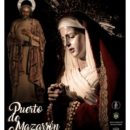
Empresas
Mapa de Mazarrón
Vídeos
Galerías
Contacto
Empresas