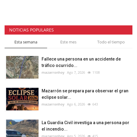
NOTICIAS POPULARES
Esta semana
Este mes
Todo el tiempo
Fallece una persona en un accidente de
tráfico ocurrido...
mazarronhoy
Ago 7, 2026
1108
Mazarrón se prepara para observar el gran
eclipse solar...
mazarronhoy
Ago 6, 2026
643
La Guardia Civil investiga a una persona por
el incendio...
mazarronhoy
Ago 5, 2026
415