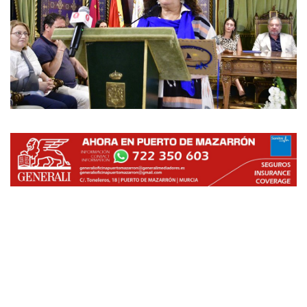
Empresas
Mapa de Mazarrón
Vídeos
Galerías
Contacto
Empresas