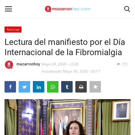
Noticias
Acceso
Registrarse
Lectura del manifiesto por el Día
Internacional de la Fibromialgia
Inicio
mazarronhoy
Mayo 29, 2026 - 22:26
151
Contacto
Actualizado: Mayo 30, 2026 - 20:17
Noticias
Mazarrón Hoy
Entrevistas
Reportajes