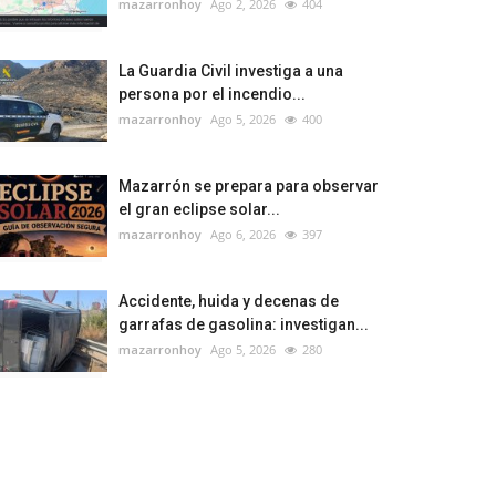
mazarronhoy
Ago 2, 2026
404
La Guardia Civil investiga a una
persona por el incendio...
mazarronhoy
Ago 5, 2026
400
Mazarrón se prepara para observar
el gran eclipse solar...
mazarronhoy
Ago 6, 2026
397
Accidente, huida y decenas de
garrafas de gasolina: investigan...
mazarronhoy
Ago 5, 2026
280