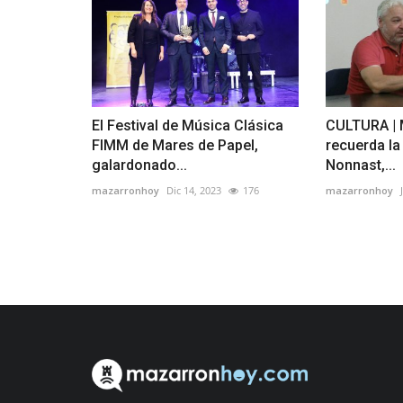
El Festival de Música Clásica
CULTURA | 
FIMM de Mares de Papel,
recuerda la
galardonado...
Nonnast,...
mazarronhoy
Dic 14, 2023
176
mazarronhoy