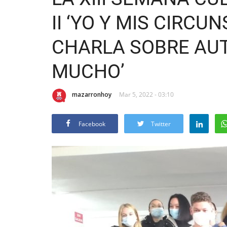
II ‘YO Y MIS CIRCU
CHARLA SOBRE AUT
MUCHO’
mazarronhoy
Mar 5, 2022 - 03:10
Facebook
Twitter