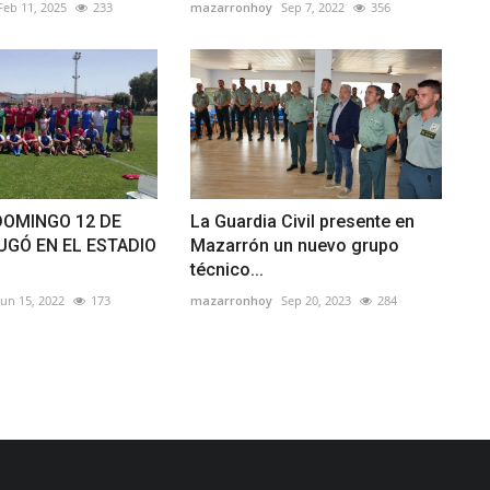
Feb 11, 2025
233
mazarronhoy
Sep 7, 2022
356
DOMINGO 12 DE
La Guardia Civil presente en
UGÓ EN EL ESTADIO
Mazarrón un nuevo grupo
técnico...
Jun 15, 2022
173
mazarronhoy
Sep 20, 2023
284