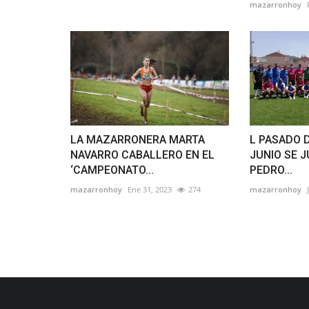
mazarronhoy
LA MAZARRONERA MARTA
L PASADO 
NAVARRO CABALLERO EN EL
JUNIO SE J
‘CAMPEONATO...
PEDRO...
mazarronhoy
Ene 31, 2023
274
mazarronhoy