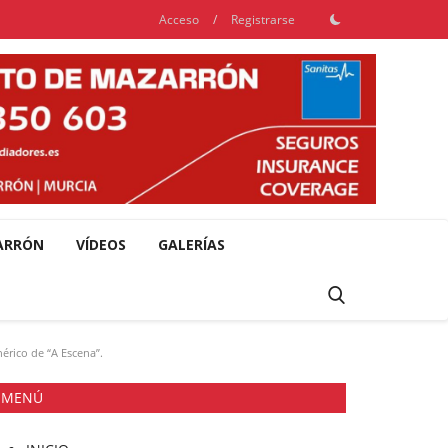
Acceso
/
Registrarse
ARRÓN
VÍDEOS
GALERÍAS
érico de “A Escena”.
MENÚ