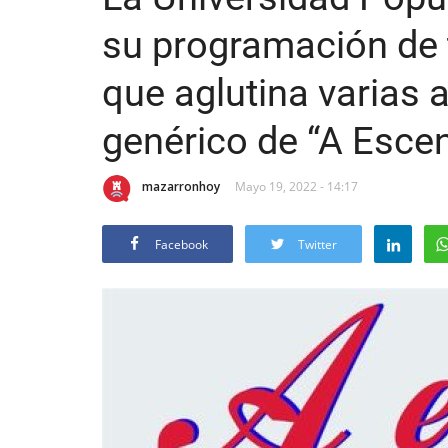
su programación de 
que aglutina varias a
genérico de “A Escen
mazarronhoy
Mayo 19, 2022 - 14:17
Facebook
Twitter