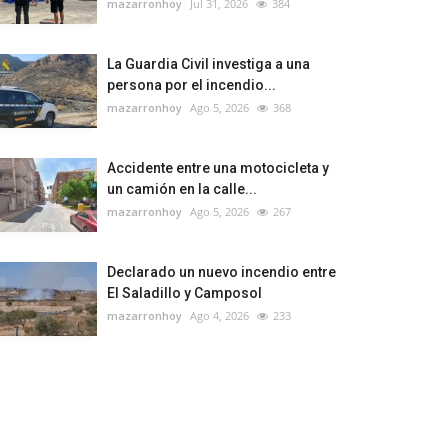
mazarronhoy
Jul 31, 2026
384
La Guardia Civil investiga a una
persona por el incendio...
mazarronhoy
Ago 5, 2026
368
Accidente entre una motocicleta y
un camión en la calle...
mazarronhoy
Ago 5, 2026
267
Declarado un nuevo incendio entre
El Saladillo y Camposol
mazarronhoy
Ago 4, 2026
233