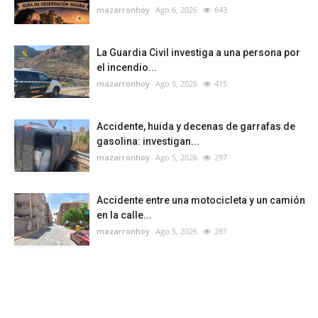
mazarronhoy
Ago 6, 2026
643
La Guardia Civil investiga a una persona por
el incendio...
mazarronhoy
Ago 5, 2026
415
Accidente, huida y decenas de garrafas de
gasolina: investigan...
mazarronhoy
Ago 5, 2026
297
Accidente entre una motocicleta y un camión
en la calle...
mazarronhoy
Ago 5, 2026
281