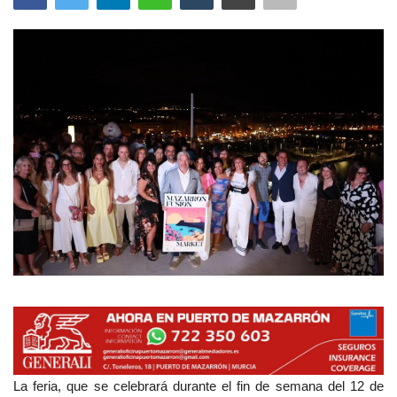
Empresas
Mapa de Mazarrón
Vídeos
Galerías
Contacto
Empresas
La feria, que se celebrará durante el fin de semana del 12 de