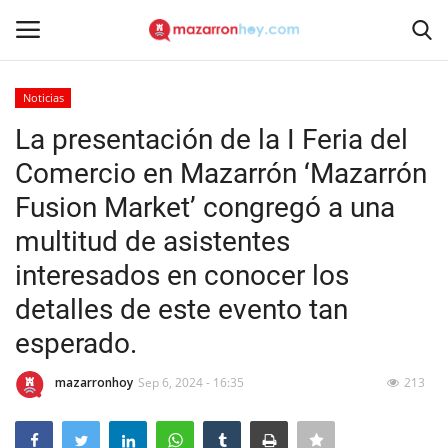
Noticias
Acceso
Registrarse
La presentación de la I Feria del
Comercio en Mazarrón ‘Mazarrón
Inicio
Fusion Market’ congregó a una
Contacto
multitud de asistentes
interesados en conocer los
Noticias
detalles de este evento tan
Mazarrón Hoy
esperado.
Entrevistas
mazarronhoy
Sep 6, 2024 - 16:35
213
Reportajes