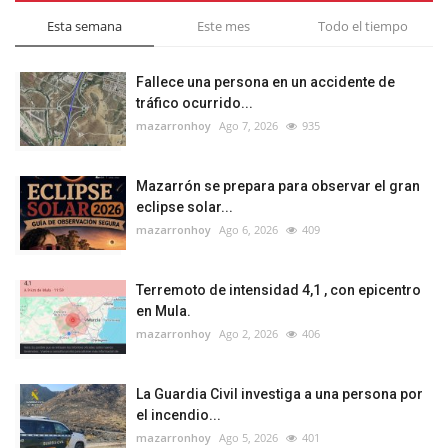
Esta semana
Este mes
Todo el tiempo
Fallece una persona en un accidente de
tráfico ocurrido...
mazarronhoy
Ago 7, 2026
935
Mazarrón se prepara para observar el gran
eclipse solar...
mazarronhoy
Ago 6, 2026
409
Terremoto de intensidad 4,1 , con epicentro
en Mula.
mazarronhoy
Ago 2, 2026
406
La Guardia Civil investiga a una persona por
el incendio...
mazarronhoy
Ago 5, 2026
401