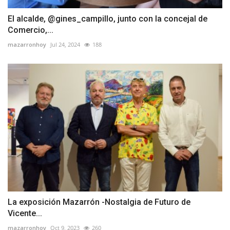
El alcalde, @gines_campillo, junto con la concejal de
Comercio,...
mazarronhoy
Jul 24, 2024
188
La exposición Mazarrón -Nostalgia de Futuro de
Vicente...
mazarronhoy
Oct 9, 2023
260