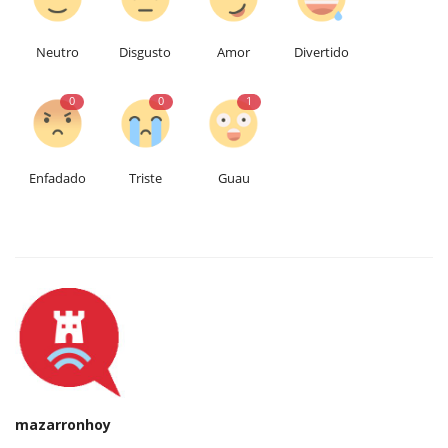
Neutro
Disgusto
Amor
Divertido
0
0
1
Enfadado
Triste
Guau
mazarronhoy