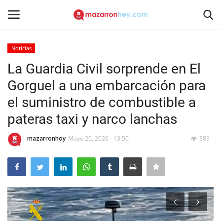
Noticias
Acceso
Registrarse
La Guardia Civil sorprende en El
Gorguel a una embarcación para
Inicio
el suministro de combustible a
Contacto
pateras taxi y narco lanchas
Noticias
mazarronhoy
Mayo 20, 2026 - 13:50
389
Mazarrón Hoy
Entrevistas
Reportajes