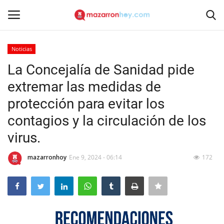
Noticias
Acceso
Registrarse
La Concejalía de Sanidad pide
extremar las medidas de
Inicio
protección para evitar los
Contacto
contagios y la circulación de los
virus.
Noticias
mazarronhoy
Ene 9, 2024 - 06:14
172
Mazarrón Hoy
Entrevistas
Reportajes