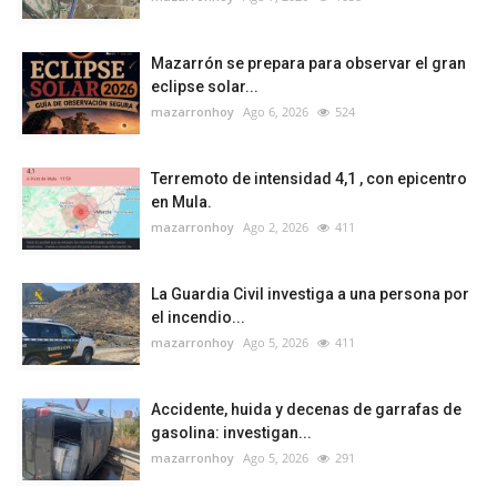
Mazarrón se prepara para observar el gran
eclipse solar...
mazarronhoy
Ago 6, 2026
524
Terremoto de intensidad 4,1 , con epicentro
en Mula.
mazarronhoy
Ago 2, 2026
411
La Guardia Civil investiga a una persona por
el incendio...
mazarronhoy
Ago 5, 2026
411
Accidente, huida y decenas de garrafas de
gasolina: investigan...
mazarronhoy
Ago 5, 2026
291