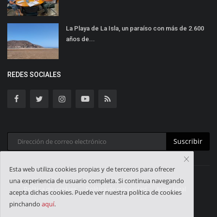
La Playa de La Isla, un paraíso con más de 2.600
años de...
REDES SOCIALES
Suscribir
Esta web utiliza cookies propias y de terceros para ofrecer
una experiencia de usuario completa. Si continua navegando
Política de cookies
Política de privacidad
Aviso legal
acepta dichas cookies. Puede ver nuestra política de cookies
pinchando
aquí
.