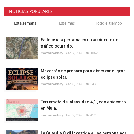
NOTICIAS POPULARES
Esta semana
Este mes
Todo el tiempo
Fallece una persona en un accidente de
tráfico ocurrido...
mazarronhoy
Ago 7, 2026
1062
Mazarrón se prepara para observar el gran
eclipse solar...
mazarronhoy
Ago 6, 2026
543
Terremoto de intensidad 4,1 , con epicentro
en Mula.
mazarronhoy
Ago 2, 2026
412
La Guardia Civil investiga a una persona por