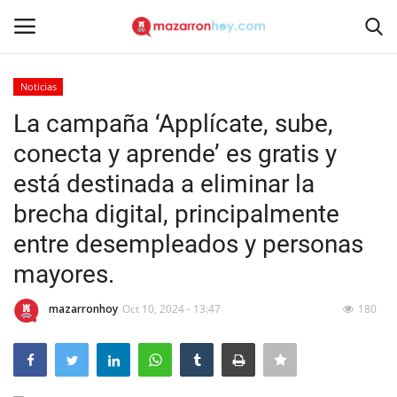
Noticias
Acceso
Registrarse
La campaña ‘Applícate, sube,
conecta y aprende’ es gratis y
Inicio
está destinada a eliminar la
Contacto
brecha digital, principalmente
entre desempleados y personas
Noticias
mayores.
Mazarrón Hoy
mazarronhoy
Oct 10, 2024 - 13:47
180
Entrevistas
Reportajes