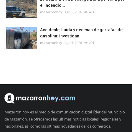
el incendio...
mazarronhoy
Ago 5, 2026
411
Accidente, huida y decenas de garrafas de
gasolina: investigan...
mazarronhoy
Ago 5, 2026
291
Mazarron hoy es el medio de comunicación digital líder del municipio
de Mazarrón. Te ofrecemos las últimas noticias locales, regionales y
nacionales, así como las últimas novedades de los comercios.