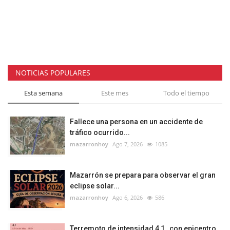
NOTICIAS POPULARES
Esta semana
Este mes
Todo el tiempo
Fallece una persona en un accidente de
tráfico ocurrido...
mazarronhoy
Ago 7, 2026
1085
Mazarrón se prepara para observar el gran
eclipse solar...
mazarronhoy
Ago 6, 2026
586
Terremoto de intensidad 4,1 , con epicentro