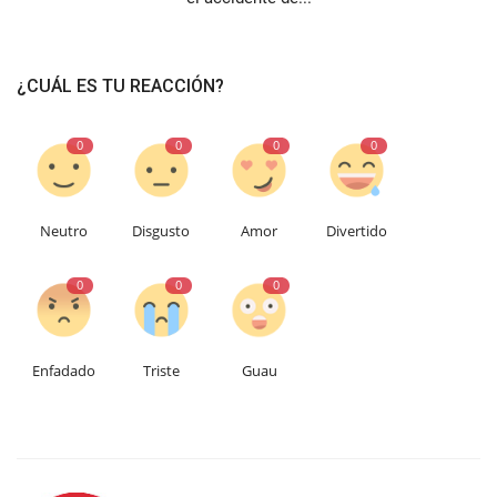
¿CUÁL ES TU REACCIÓN?
0
0
0
0
Neutro
Disgusto
Amor
Divertido
0
0
0
Enfadado
Triste
Guau