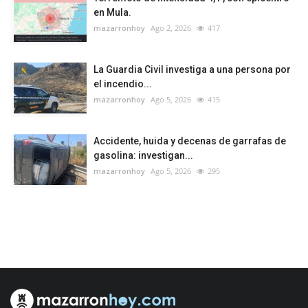
en Mula.
mazarronhoy
Ago 2, 2026
417
La Guardia Civil investiga a una persona por
el incendio...
mazarronhoy
Ago 5, 2026
415
Accidente, huida y decenas de garrafas de
gasolina: investigan...
mazarronhoy
Ago 5, 2026
295