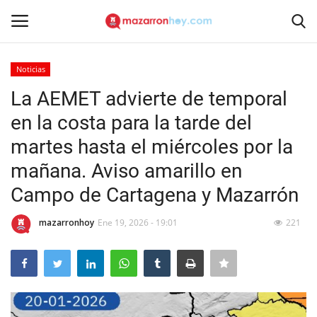
Noticias
Acceso
Registrarse
La AEMET advierte de temporal
en la costa para la tarde del
Inicio
martes hasta el miércoles por la
Contacto
mañana. Aviso amarillo en
Campo de Cartagena y Mazarrón
Noticias
mazarronhoy
Ene 19, 2026 - 19:01
221
Mazarrón Hoy
Entrevistas
Reportajes