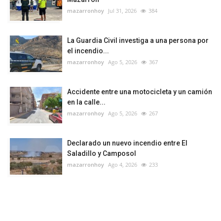
mazarronhoy
Jul 31, 2026
384
La Guardia Civil investiga a una persona por
el incendio...
mazarronhoy
Ago 5, 2026
367
Accidente entre una motocicleta y un camión
en la calle...
mazarronhoy
Ago 5, 2026
267
Declarado un nuevo incendio entre El
Saladillo y Camposol
mazarronhoy
Ago 4, 2026
233