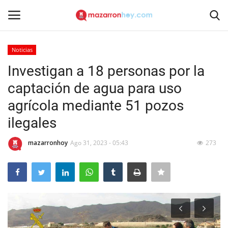
Noticias
Acceso
Registrarse
Investigan a 18 personas por la
captación de agua para uso
Inicio
agrícola mediante 51 pozos
Contacto
ilegales
Noticias
mazarronhoy
Ago 31, 2023 - 05:43
273
Mazarrón Hoy
Entrevistas
Reportajes