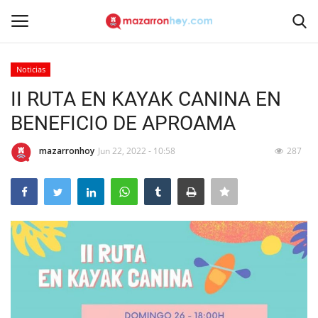
Noticias
Acceso
Registrarse
II RUTA EN KAYAK CANINA EN
BENEFICIO DE APROAMA
Inicio
mazarronhoy
Jun 22, 2022 - 10:58
287
Contacto
Noticias
Mazarrón Hoy
Entrevistas
Reportajes