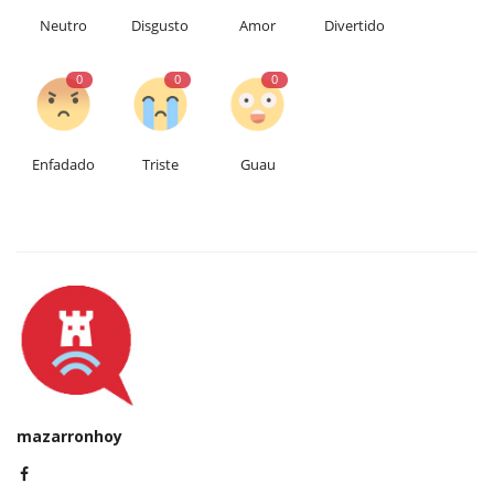
Neutro
Disgusto
Amor
Divertido
0
0
0
Enfadado
Triste
Guau
mazarronhoy