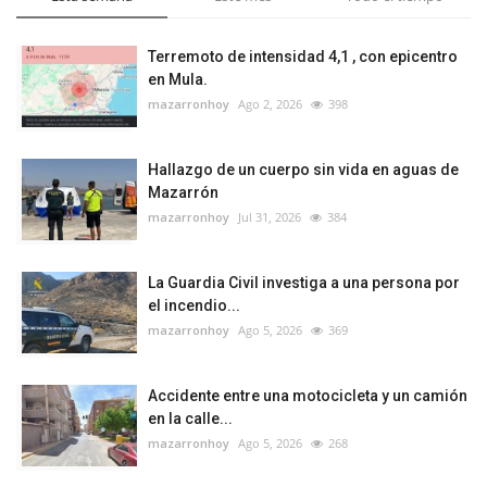
Terremoto de intensidad 4,1 , con epicentro
en Mula.
mazarronhoy
Ago 2, 2026
398
Hallazgo de un cuerpo sin vida en aguas de
Mazarrón
mazarronhoy
Jul 31, 2026
384
La Guardia Civil investiga a una persona por
el incendio...
mazarronhoy
Ago 5, 2026
369
Accidente entre una motocicleta y un camión
en la calle...
mazarronhoy
Ago 5, 2026
268