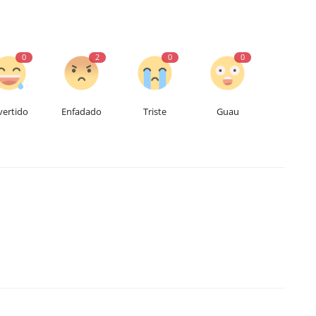
0
2
0
0
vertido
Enfadado
Triste
Guau