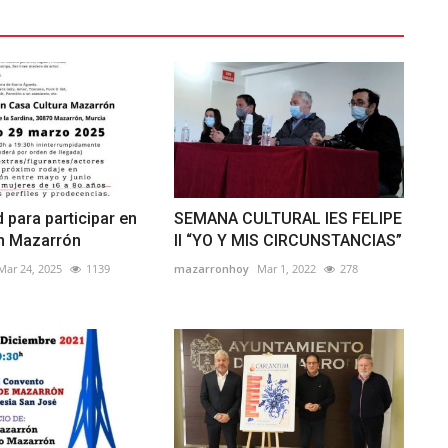
 para participar en
SEMANA CULTURAL IES FELIPE
en Mazarrón
II “YO Y MIS CIRCUNSTANCIAS”
Mar 24, 2025
1139
mazarronhoy
Mar 1, 2022
278