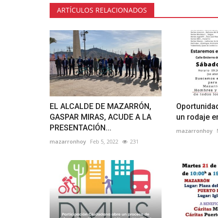
ARTÍCULOS RELACIONADOS
EL ALCALDE DE MAZARRÓN,
Oportunidad
GASPAR MIRAS, ACUDE A LA
un rodaje 
PRESENTACIÓN...
mazarronhoy
mazarronhoy
Feb 5, 2022
231