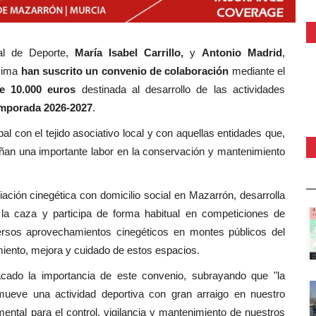
jal de Deporte,
María Isabel Carrillo,
y
Antonio Madrid
,
ísima
han suscrito un convenio de colaboración
mediante el
e 10.000 euros
destinada al desarrollo de las actividades
mporada 2026-2027
.
l con el tejido asociativo local y con aquellas entidades que,
ñan una importante labor en la conservación y mantenimiento
ción cinegética con domicilio social en Mazarrón, desarrolla
 la caza y participa de forma habitual en competiciones de
versos aprovechamientos cinegéticos en montes públicos del
miento, mejora y cuidado de estos espacios.
acado la importancia de este convenio, subrayando que "la
eve una actividad deportiva con gran arraigo en nuestro
ental para el control, vigilancia y mantenimiento de nuestros