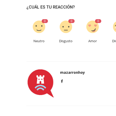
¿CUÁL ES TU REACCIÓN?
0
0
0
Neutro
Disgusto
Amor
Di
mazarronhoy