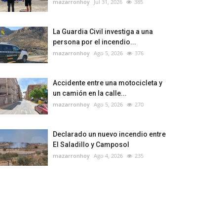
mazarronhoy
Jul 31, 2026
385
La Guardia Civil investiga a una
persona por el incendio...
mazarronhoy
Ago 5, 2026
376
Accidente entre una motocicleta y
un camión en la calle...
mazarronhoy
Ago 5, 2026
270
Declarado un nuevo incendio entre
El Saladillo y Camposol
mazarronhoy
Ago 4, 2026
235