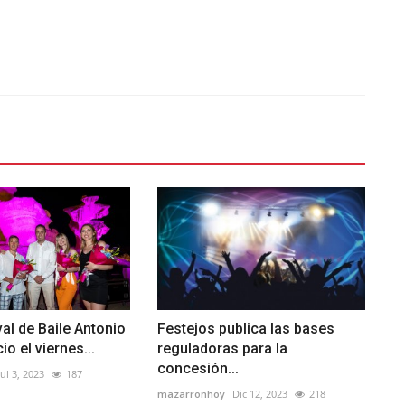
val de Baile Antonio
Festejos publica las bases
io el viernes...
reguladoras para la
concesión...
Jul 3, 2023
187
mazarronhoy
Dic 12, 2023
218