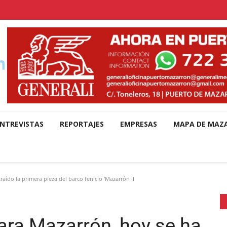
NTREVISTAS
REPORTAJES
EMPRESAS
MAPA DE MAZ
aído la primera pieza del barco fenicio ‘Mazarrón II
para Mazarrón, hoy se ha