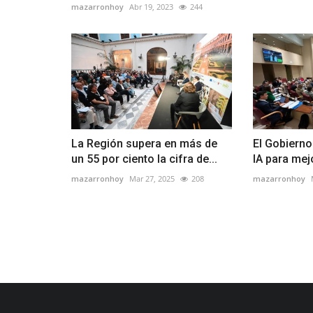
mazarronhoy
Abr 19, 2023
244
La Región supera en más de
El Gobierno
un 55 por ciento la cifra de...
IA para mej
mazarronhoy
Mar 27, 2025
208
mazarronhoy