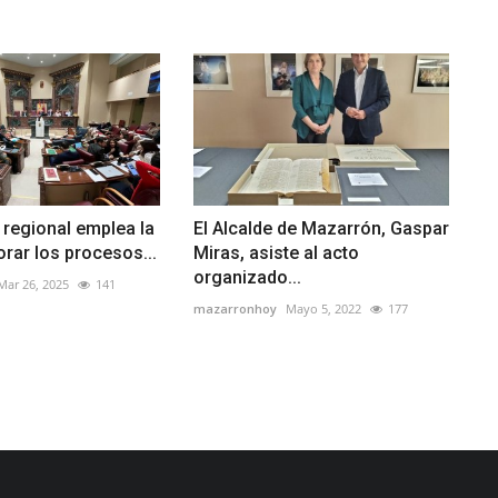
 regional emplea la
El Alcalde de Mazarrón, Gaspar
orar los procesos...
Miras, asiste al acto
organizado...
Mar 26, 2025
141
mazarronhoy
Mayo 5, 2022
177