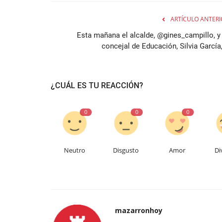
ARTÍCULO ANTERI
Esta mañana el alcalde, @gines_campillo, y 
concejal de Educación, Silvia García,
¿CUÁL ES TU REACCIÓN?
0
0
0
Neutro
Disgusto
Amor
Di
mazarronhoy