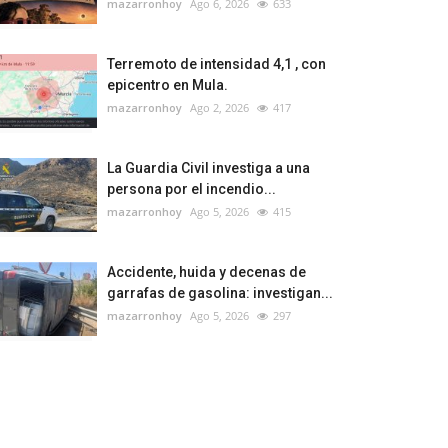
mazarronhoy
Ago 6, 2026
633
Terremoto de intensidad 4,1 , con
epicentro en Mula.
mazarronhoy
Ago 2, 2026
417
La Guardia Civil investiga a una
persona por el incendio...
mazarronhoy
Ago 5, 2026
415
Accidente, huida y decenas de
garrafas de gasolina: investigan...
mazarronhoy
Ago 5, 2026
297