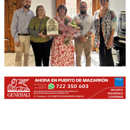
Empresas
Mapa de Mazarrón
Vídeos
Galerías
Contacto
Empresas