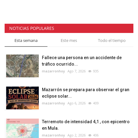
NOTICIAS POPULARES
Esta semana
Este mes
Todo el tiempo
Fallece una persona en un accidente de
tráfico ocurrido...
mazarronhoy
Ago 7, 2026
935
Mazarrón se prepara para observar el gran
eclipse solar...
mazarronhoy
Ago 6, 2026
409
Terremoto de intensidad 4,1 , con epicentro
en Mula.
mazarronhoy
Ago 2, 2026
406