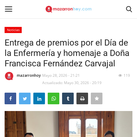
Noticias
Acceso
Registrarse
Entrega de premios por el Día de
la Enfermería y homenaje a Doña
Inicio
Francisca Fernández Carvajal
Contacto
mazarronhoy
Mayo 28, 2026 - 21:21
119
Actualizado: Mayo 30, 2026 - 20:19
Noticias
Mazarrón Hoy
Entrevistas
Reportajes