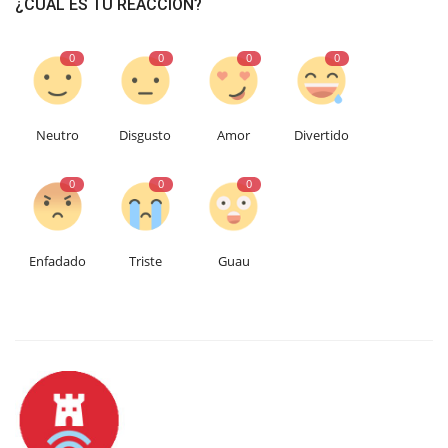
¿CUÁL ES TU REACCIÓN?
0
0
0
0
Neutro
Disgusto
Amor
Divertido
0
0
0
Enfadado
Triste
Guau