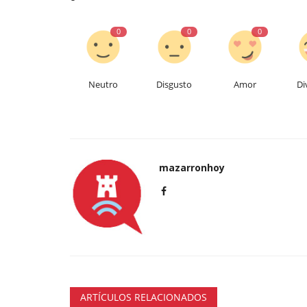
0
0
0
Neutro
Disgusto
Amor
Di
mazarronhoy
ARTÍCULOS RELACIONADOS