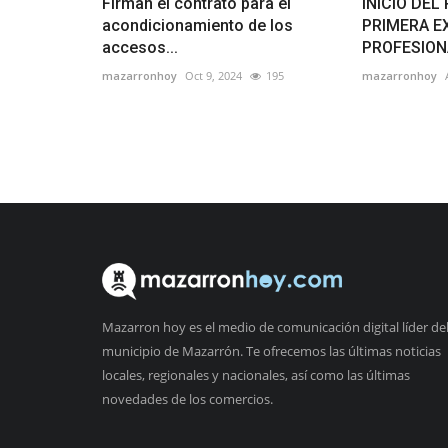
Firman el contrato para el
INICIO DE
acondicionamiento de los
PRIMERA E
accesos...
PROFESIONA
mazarronhoy
Oct 9, 2024
195
mazarronhoy
Mazarron hoy es el medio de comunicación digital líder de
municipio de Mazarrón. Te ofrecemos las últimas noticias
locales, regionales y nacionales, así como las últimas
novedades de los comercios.