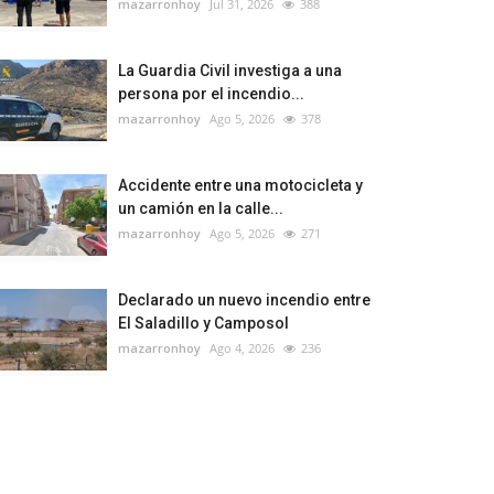
mazarronhoy
Jul 31, 2026
388
La Guardia Civil investiga a una
persona por el incendio...
mazarronhoy
Ago 5, 2026
378
Accidente entre una motocicleta y
un camión en la calle...
mazarronhoy
Ago 5, 2026
271
Declarado un nuevo incendio entre
El Saladillo y Camposol
mazarronhoy
Ago 4, 2026
236