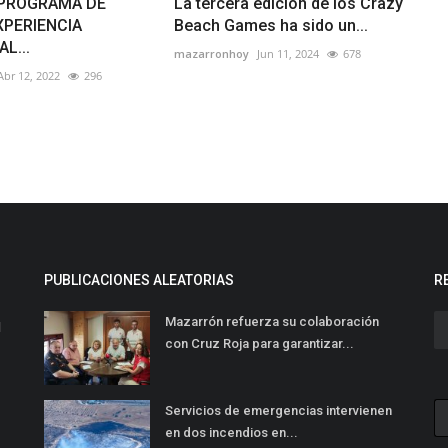
L PROGRAMA DE
La tercera edición de los Crazy
XPERIENCIA
Beach Games ha sido un...
L...
mazarronhoy
Jun 11, 2024
678
Abr 12, 2022
296
PUBLICACIONES ALEATORIAS
R
Mazarrón refuerza su colaboración
l
con Cruz Roja para garantizar...
Servicios de emergencias intervienen
en dos incendios en...