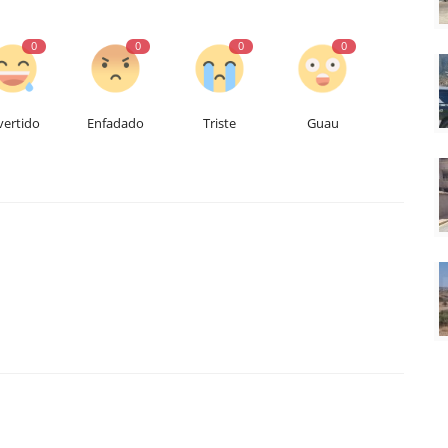
0
0
0
0
vertido
Enfadado
Triste
Guau