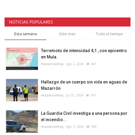
NOTICIAS POPULARES
Esta semana
Este mes
Todo el tiempo
Terremoto de intensidad 4,1 , con epicentro
en Mula.
mazarronhoy
Ago 2, 2026
401
Hallazgo de un cuerpo sin vida en aguas de
Mazarrón
mazarronhoy
Jul 31, 2026
391
La Guardia Civil investiga a una persona por
el incendio...
mazarronhoy
Ago 5, 2026
390