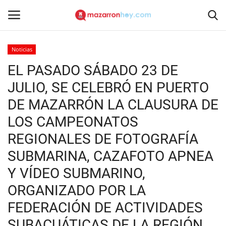
Noticias
Acceso
Registrarse
EL PASADO SÁBADO 23 DE
JULIO, SE CELEBRÓ EN PUERTO
Inicio
DE MAZARRÓN LA CLAUSURA DE
Contacto
LOS CAMPEONATOS
REGIONALES DE FOTOGRAFÍA
Noticias
SUBMARINA, CAZAFOTO APNEA
Mazarrón Hoy
Y VÍDEO SUBMARINO,
ORGANIZADO POR LA
Entrevistas
FEDERACIÓN DE ACTIVIDADES
Reportajes
SUBACUÁTICAS DE LA REGIÓN