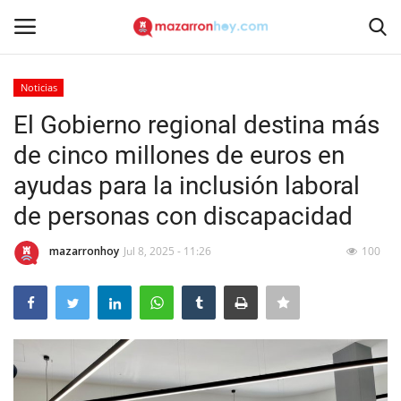
Noticias
Acceso
Registrarse
El Gobierno regional destina más
de cinco millones de euros en
Inicio
ayudas para la inclusión laboral
Contacto
de personas con discapacidad
Noticias
mazarronhoy
Jul 8, 2025 - 11:26
100
Mazarrón Hoy
Entrevistas
Reportajes