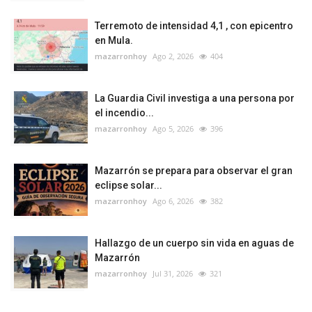
Terremoto de intensidad 4,1 , con epicentro
en Mula.
mazarronhoy
Ago 2, 2026
404
La Guardia Civil investiga a una persona por
el incendio...
mazarronhoy
Ago 5, 2026
396
Mazarrón se prepara para observar el gran
eclipse solar...
mazarronhoy
Ago 6, 2026
382
Hallazgo de un cuerpo sin vida en aguas de
Mazarrón
mazarronhoy
Jul 31, 2026
321