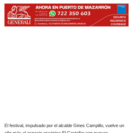
El festival, impulsado por el alcalde Gines Campillo, vuelve un
año más al espacio escénico El Castellar con nuevas