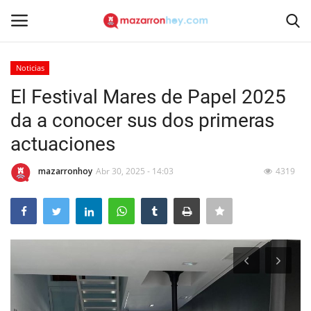
Noticias
Acceso
Registrarse
El Festival Mares de Papel 2025
da a conocer sus dos primeras
Inicio
actuaciones
Contacto
mazarronhoy
Abr 30, 2025 - 14:03
4319
Noticias
Mazarrón Hoy
Entrevistas
Reportajes