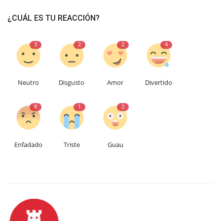
¿CUÁL ES TU REACCIÓN?
3
2
2
4
Neutro
Disgusto
Amor
Divertido
8
1
2
Enfadado
Triste
Guau