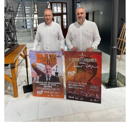
Empresas
Mapa de Mazarrón
Vídeos
Galerías
Contacto
Empresas