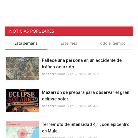
NOTICIAS POPULARES
Esta semana
Este mes
Todo el tiempo
Fallece una persona en un accidente de
tráfico ocurrido...
mazarronhoy
Ago 7, 2026
979
Mazarrón se prepara para observar el gran
eclipse solar...
mazarronhoy
Ago 6, 2026
427
Terremoto de intensidad 4,1 , con epicentro
en Mula.
mazarronhoy
Ago 2, 2026
407