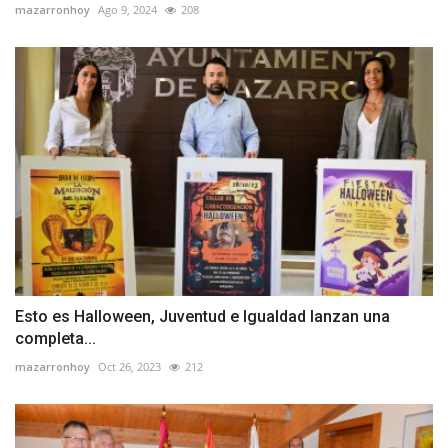
mazarronhoy
Ago 9, 2024
208
Esto es Halloween, Juventud e Igualdad lanzan una
completa...
mazarronhoy
Oct 26, 2023
212