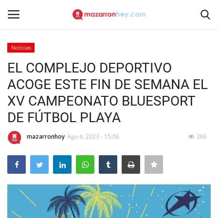
Noticias
Acceso
Registrarse
EL COMPLEJO DEPORTIVO
ACOGE ESTE FIN DE SEMANA EL
Inicio
XV CAMPEONATO BLUESPORT
Contacto
DE FÚTBOL PLAYA
Noticias
mazarronhoy
Ago 4, 2023 - 15:06
266
Mazarrón Hoy
Entrevistas
Reportajes