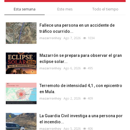
Esta semana
Este mes
Todo el tiempo
Fallece una persona en un accidente de
tráfico ocurrido...
mazarronhoy
Ago 7, 2026
1034
Mazarrón se prepara para observar el gran
eclipse solar...
mazarronhoy
Ago 6, 2026
495
Terremoto de intensidad 4,1 , con epicentro
en Mula.
mazarronhoy
Ago 2, 2026
409
La Guardia Civil investiga a una persona por
el incendio...
mazarronhoy
Ago 5, 2026
406