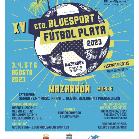
Empresas
Mapa de Mazarrón
Vídeos
Galerías
Contacto
Empresas