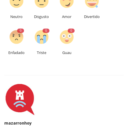
Neutro
Disgusto
Amor
Divertido
0
0
0
Enfadado
Triste
Guau
mazarronhoy